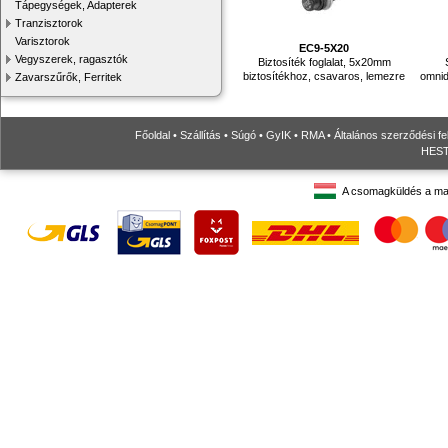
Tápegységek, Adapterek
Tranzisztorok
Varisztorok
EC9-5X20
Vegyszerek, ragasztók
Biztosíték foglalat, 5x20mm
biztosítékhoz, csavaros, lemezre
omnid
Zavarszűrők, Ferritek
Főoldal
•
Szállítás
•
Súgó
•
GyIK
•
RMA
•
Általános szerződési fe
HESTO
A csomagküldés a ma