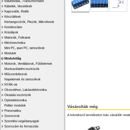
Induktivitás, Transzformátor
Kábelek, Vezetékek
Kapcsolók, Relék
Készülékek
Kishangszórók, Piezók, Mikrofonok
Kondenzátor
Kristályok
Matricák, Feliratok
Méréstechnika
Mini PC, ipari PC, tartozékok
Modulok
Modulvilág
Motorok, Ventilátorok, Fűtőelemek
Munkavédelmi eszközök
Műszerdobozok
Napelemek és tartozékok
NYÁK-ok
Okosotthon, Lakáselektronika
Oktatási eszközök
Optoelektronika
Peltier modulok
Vásárolták még
Pneumatika
A következő termékeket más vásárlók rendelték
Szenzorok
Szerelési segédanyagok
Szerszám és forrasztás