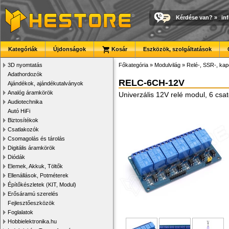
Kérdése van?
»
in
Kategóriák
Újdonságok
Kosár
Eszközök, szolgáltatások
3D nyomtatás
Főkategória
»
Modulvilág
»
Relé-, SSR-, ka
Adathordozók
RELC-6CH-12V
Ajándékok, ajándékutalványok
Analóg áramkörök
Univerzális 12V relé modul, 6 csat
Audiotechnika
Autó HiFi
Biztosítékok
Csatlakozók
Csomagolás és tárolás
Digitális áramkörök
Diódák
Elemek, Akkuk, Töltők
Ellenállások, Potméterek
Építőkészletek (KIT, Modul)
Erősáramú szerelés
Fejlesztőeszközök
Foglalatok
Hobbielektronika.hu