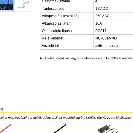
Csatornák száma
4
Tápfeszültség
12V DC
Átkapcsolási feszültség
250V AC
Átkapcsolási áram
10A
Optocsatoló típusa
PC817
Relé kimenet
NC-COM-NO
Vezérlő jel
aktív alacsony
Bővített forgalmazói/gyártói információk (EU 2023/988 rendele
ég
ket más vásárlók rendelték a fent említett modellel együtt. Kérjük, ellenőrizze a kiválasztott