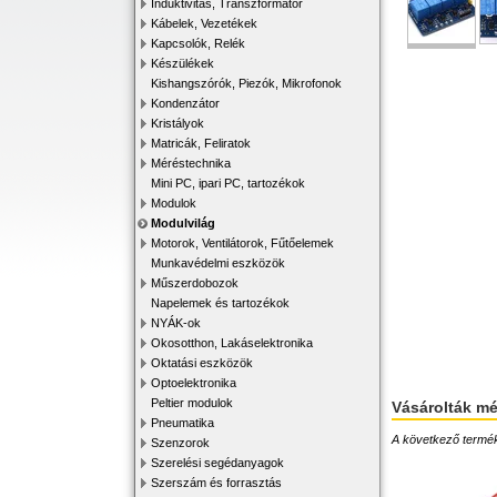
Induktivitás, Transzformátor
Kábelek, Vezetékek
Kapcsolók, Relék
Készülékek
Kishangszórók, Piezók, Mikrofonok
Kondenzátor
Kristályok
Matricák, Feliratok
Méréstechnika
Mini PC, ipari PC, tartozékok
Modulok
Modulvilág
Motorok, Ventilátorok, Fűtőelemek
Munkavédelmi eszközök
Műszerdobozok
Napelemek és tartozékok
NYÁK-ok
Okosotthon, Lakáselektronika
Oktatási eszközök
Optoelektronika
Peltier modulok
Vásárolták m
Pneumatika
A következő terméke
Szenzorok
Szerelési segédanyagok
Szerszám és forrasztás