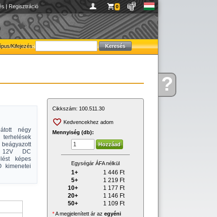
és
|
Regisztráció
0
ípus/Kifejezés:
?
Kérdése
van
Cikkszám:
100.511.30
Kedvencekhez adom
átott négy
Mennyiség (db):
terhelések
beágyazott
ül 12V DC
lést képes
Egységár ÁFA nélkül
O kimenetei
1+
1 446
Ft
5+
1 219
Ft
10+
1 177
Ft
20+
1 146
Ft
50+
1 109
Ft
*
A megjelenített ár az
egyéni