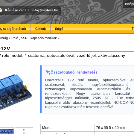
Belép
Kérdése van?
»
info@hestore.hu
T
, szolgáltatások
Cikkek
Súgó
lvilág
»
Relé-, SSR-, kapcsoló modulok
»
-12V
 relé modul, 4 csatorna, optocsatolóval, vezérlő jel: aktív alacsony
Összefoglaló, rendeltetés
Univerzális 12V relé modul, optocsatolóval ell
csatornával, ideális nagyfeszültségű/áramú 
biztonságos kapcsolására automatizálási és 
rendszerekben. Négy csatornáján kereszt
tápfeszültséggel működik, 250V AC / 10A terhe
kapcsolni aktív alacsony vezérlőjellel. NC-COM-N
rugalmas csatlakoztatást tesznek lehetővé.
Méret
76 x 55.5 x 20mm