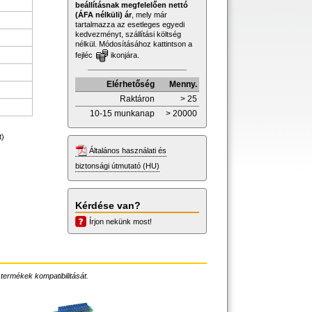
beállításnak megfelelően nettó
(ÁFA nélküli) ár
, mely már
tartalmazza az esetleges egyedi
kedvezményt, szállítási költség
nélkül. Módosításához kattintson a
fejléc
ikonjára.
Elérhetőség
Menny.
Raktáron
> 25
10-15 munkanap
> 20000
t)
Általános használati és
biztonsági útmutató (HU)
Kérdése van?
Írjon nekünk most!
 termékek kompatibilitását.