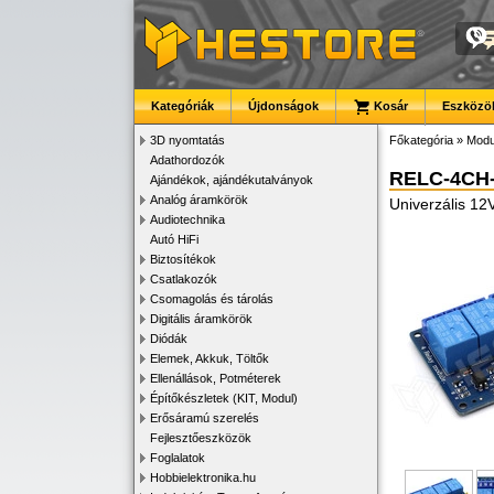
Kategóriák
Újdonságok
Kosár
Eszközök
3D nyomtatás
Főkategória
»
Modu
Adathordozók
RELC-4CH
Ajándékok, ajándékutalványok
Analóg áramkörök
Univerzális 12V
Audiotechnika
Autó HiFi
Biztosítékok
Csatlakozók
Csomagolás és tárolás
Digitális áramkörök
Diódák
Elemek, Akkuk, Töltők
Ellenállások, Potméterek
Építőkészletek (KIT, Modul)
Erősáramú szerelés
Fejlesztőeszközök
Foglalatok
Hobbielektronika.hu