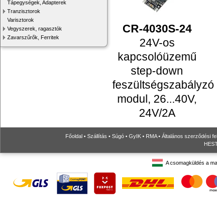
Tápegységek, Adapterek
Tranzisztorok
Varisztorok
CR-4030S-24
Vegyszerek, ragasztók
Zavarszűrők, Ferritek
24V-os
kapcsolóüzemű
step-down
feszültségszabályzó
modul, 26...40V,
24V/2A
Főoldal
•
Szállítás
•
Súgó
•
GyIK
•
RMA
•
Általános szerződési fe
HESTO
A csomagküldés a ma