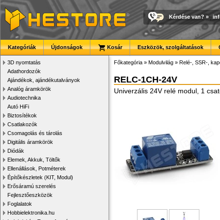
Kérdése van?
»
in
Kategóriák
Újdonságok
Kosár
Eszközök, szolgáltatások
3D nyomtatás
Főkategória
»
Modulvilág
»
Relé-, SSR-, ka
Adathordozók
RELC-1CH-24V
Ajándékok, ajándékutalványok
Analóg áramkörök
Univerzális 24V relé modul, 1 csat
Audiotechnika
Autó HiFi
Biztosítékok
Csatlakozók
Csomagolás és tárolás
Digitális áramkörök
Diódák
Elemek, Akkuk, Töltők
Ellenállások, Potméterek
Építőkészletek (KIT, Modul)
Erősáramú szerelés
Fejlesztőeszközök
Foglalatok
Hobbielektronika.hu