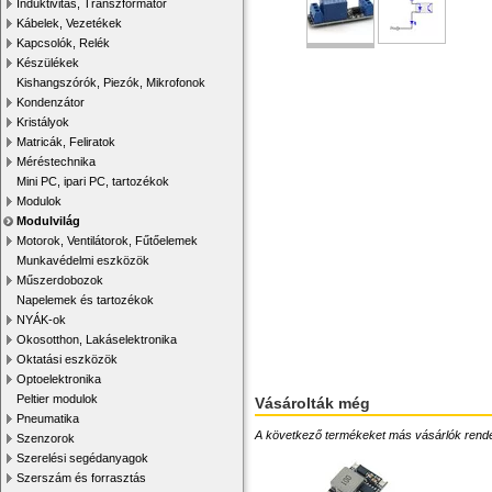
Induktivitás, Transzformátor
Kábelek, Vezetékek
Kapcsolók, Relék
Készülékek
Kishangszórók, Piezók, Mikrofonok
Kondenzátor
Kristályok
Matricák, Feliratok
Méréstechnika
Mini PC, ipari PC, tartozékok
Modulok
Modulvilág
Motorok, Ventilátorok, Fűtőelemek
Munkavédelmi eszközök
Műszerdobozok
Napelemek és tartozékok
NYÁK-ok
Okosotthon, Lakáselektronika
Oktatási eszközök
Optoelektronika
Peltier modulok
Vásárolták még
Pneumatika
A következő termékeket más vásárlók rendelték
Szenzorok
Szerelési segédanyagok
Szerszám és forrasztás