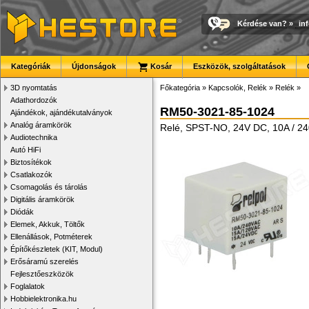
Kérdése van?
»
in
Kategóriák
Újdonságok
Kosár
Eszközök, szolgáltatások
3D nyomtatás
Főkategória
»
Kapcsolók, Relék
»
Relék
»
Adathordozók
RM50-3021-85-1024
Ajándékok, ajándékutalványok
Analóg áramkörök
Relé, SPST-NO, 24V DC, 10A / 24
Audiotechnika
Autó HiFi
Biztosítékok
Csatlakozók
Csomagolás és tárolás
Digitális áramkörök
Diódák
Elemek, Akkuk, Töltők
Ellenállások, Potméterek
Építőkészletek (KIT, Modul)
Erősáramú szerelés
Fejlesztőeszközök
Foglalatok
Hobbielektronika.hu