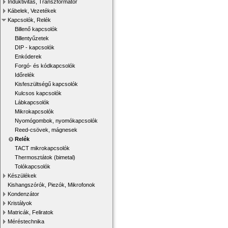
Induktivitás, Transzformátor
Kábelek, Vezetékek
Kapcsolók, Relék
Billenő kapcsolók
Billentyűzetek
DIP - kapcsolók
Enkóderek
Forgó- és kódkapcsolók
Időrelék
Kisfeszültségű kapcsolók
Kulcsos kapcsolók
Lábkapcsolók
Mikrokapcsolók
Nyomógombok, nyomókapcsolók
Reed-csövek, mágnesek
Relék
TACT mikrokapcsolók
Thermosztátok (bimetal)
Tolókapcsolók
Készülékek
Kishangszórók, Piezók, Mikrofonok
Kondenzátor
Kristályok
Matricák, Feliratok
Méréstechnika