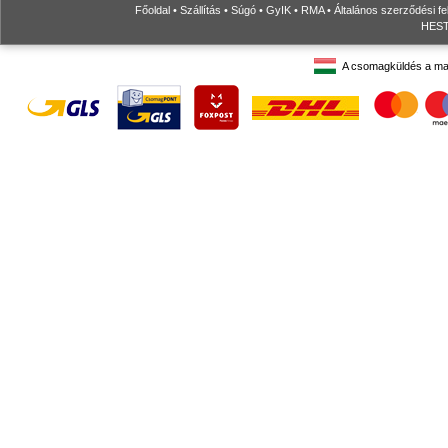
Főoldal
•
Szállítás
•
Súgó
•
GyIK
•
RMA
•
Általános szerződési fe
HESTO
A csomagküldés a ma