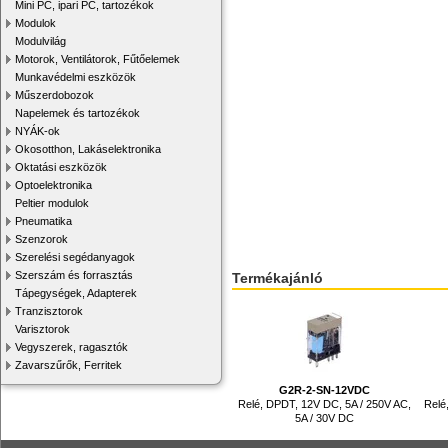
Mini PC, ipari PC, tartozékok
Modulok
Modulvilág
Motorok, Ventilátorok, Fűtőelemek
Munkavédelmi eszközök
Műszerdobozok
Napelemek és tartozékok
NYÁK-ok
Okosotthon, Lakáselektronika
Oktatási eszközök
Optoelektronika
Peltier modulok
Pneumatika
Szenzorok
Szerelési segédanyagok
Szerszám és forrasztás
Termékajánló
Tápegységek, Adapterek
Tranzisztorok
Varisztorok
Vegyszerek, ragasztók
Zavarszűrők, Ferritek
G2R-2-SN-12VDC
Relé, DPDT, 12V DC, 5A / 250V AC,
Relé
5A / 30V DC