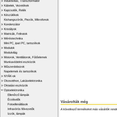
Induktivitás, Transzformátor
Kábelek, Vezetékek
Kapcsolók, Relék
Készülékek
Kishangszórók, Piezók, Mikrofonok
Kondenzátor
Kristályok
Matricák, Feliratok
Méréstechnika
Mini PC, ipari PC, tartozékok
Modulok
Modulvilág
Motorok, Ventilátorok, Fűtőelemek
Munkavédelmi eszközök
Műszerdobozok
Napelemek és tartozékok
NYÁK-ok
Okosotthon, Lakáselektronika
Oktatási eszközök
Optoelektronika
Ellenőrző lámpák
Érzékelők
Vásárolták még
Fotoellenállások
Infravörös félvezetők
A következő termékeket más vásárlók rendelték
Izzók, lámpák