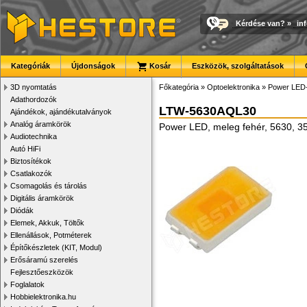
Kérdése van?
»
in
Kategóriák
Újdonságok
Kosár
Eszközök, szolgáltatások
3D nyomtatás
Főkategória
»
Optoelektronika
»
Power LED
Adathordozók
LTW-5630AQL30
Ajándékok, ajándékutalványok
Analóg áramkörök
Power LED, meleg fehér, 5630, 35
Audiotechnika
Autó HiFi
Biztosítékok
Csatlakozók
Csomagolás és tárolás
Digitális áramkörök
Diódák
Elemek, Akkuk, Töltők
Ellenállások, Potméterek
Építőkészletek (KIT, Modul)
Erősáramú szerelés
Fejlesztőeszközök
Foglalatok
Hobbielektronika.hu