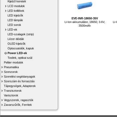
Kijelző keretek
LCD modulok
LED kellékek
LED kijelzők
EVE-INR-18650-35V
LED lámpák
Li-Ion akkumulátor, 18650, 3.6V,
Li-
LED sorok
3500mAh
LED-ek
LED-szalagok (strip)
Lézer diódák
OLED kijelzők
Optocsatolók, kapuk
Power LED-ek
Toslink, optikai szál
Peltier modulok
Pneumatika
Szenzorok
Szerelési segédanyagok
Szerszám és forrasztás
Tápegységek, Adapterek
Tranzisztorok
Varisztorok
Vegyszerek, ragasztók
Zavarszűrők, Ferritek