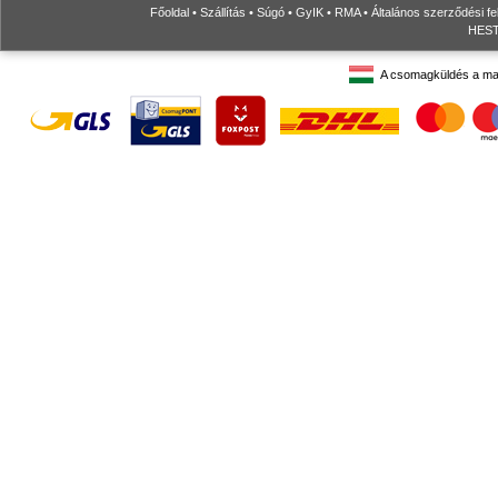
Főoldal
•
Szállítás
•
Súgó
•
GyIK
•
RMA
•
Általános szerződési fe
HESTO
A csomagküldés a ma