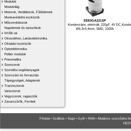
Modulok
Modulvilág
Motorok, Ventilátorok, Fűtőelemek
Munkavédelmi eszközök
EEE0GA221SP
Műszerdobozok
Kondenzátor, elektrolit, 220µF, 4V DC,
Konden
Napelemek és tartozékok
Ø6,3x5,4mm, SMD, 1000h
NYÁK-ok
Okosotthon, Lakáselektronika
Oktatási eszközök
Optoelektronika
Peltier modulok
Pneumatika
Szenzorok
Szerelési segédanyagok
Szerszám és forrasztás
Tápegységek, Adapterek
Tranzisztorok
Varisztorok
Vegyszerek, ragasztók
Zavarszűrők, Ferritek
Főoldal
•
Szállítás
•
Súgó
•
GyIK
•
RMA
•
Általános szerződési fe
HESTO