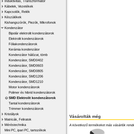
Induktivitás, Transzformátor
Kábelek, Vezetékek
Kapcsolók, Relék
Készülékek
Kishangszórók, Piezók, Mikrofonok
Kondenzátor
Bipolár elektrolit kondenzátorok
Elektrolit kondenzátorok
Fóliakondenzátorok
Kerámia kondenzátor
Kondenzátor hálózat, tömb
Kondenzátor, SMD0402
Kondenzátor, SMD0603
Kondenzátor, SMD0805
Kondenzátor, SMD1206
Kondenzátor, SMD1210
Motor kondenzátorok
Polimer és hibrid kondenzátorok
SMD Elektrolit kondenzátorok
Tantal kondenzátorok
Trimmer kondenzátorok
Kristályok
Vásárolták még
Matricák, Feliratok
Méréstechnika
A következő termékeket más vásárlók rendelték
Mini PC, ipari PC, tartozékok