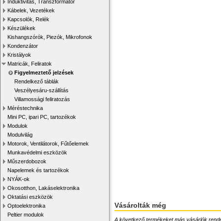
Induktivitás, Transzformátor
Kábelek, Vezetékek
Kapcsolók, Relék
Készülékek
Kishangszórók, Piezók, Mikrofonok
Kondenzátor
Kristályok
Matricák, Feliratok
Figyelmeztető jelzések
Rendelkező táblák
Veszélyesáru-szállítás
Villamossági feliratozás
Méréstechnika
Mini PC, ipari PC, tartozékok
Modulok
Modulvilág
Motorok, Ventilátorok, Fűtőelemek
Munkavédelmi eszközök
Műszerdobozok
Napelemek és tartozékok
NYÁK-ok
Okosotthon, Lakáselektronika
Oktatási eszközök
Vásárolták még
Optoelektronika
Peltier modulok
A következő termékeket más vásárlók rendelték