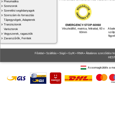
Pneumatika
Szenzorok
Szerelési segédanyagok
Szerszám és forrasztás
Tápegységek, Adapterek
Tranzisztorok
EMERGENCY-STOP-60X60
Vészleállító, matrica, felirattal, 60 x
A bal
Varisztorok
60mm
szól
Vegyszerek, ragasztók
figye
Zavarszűrők, Ferritek
Főoldal
•
Szállítás
•
Súgó
•
GyIK
•
RMA
•
Általános szerződési fe
HESTO
A csomagküldés a ma