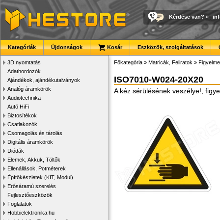
Kérdése van?
»
in
Kategóriák
Újdonságok
Kosár
Eszközök, szolgáltatások
3D nyomtatás
Főkategória
»
Matricák, Feliratok
»
Figyelme
Adathordozók
ISO7010-W024-20X20
Ajándékok, ajándékutalványok
Analóg áramkörök
A kéz sérülésének veszélye!, fig
Audiotechnika
Autó HiFi
Biztosítékok
Csatlakozók
Csomagolás és tárolás
Digitális áramkörök
Diódák
Elemek, Akkuk, Töltők
Ellenállások, Potméterek
Építőkészletek (KIT, Modul)
Erősáramú szerelés
Fejlesztőeszközök
Foglalatok
Hobbielektronika.hu