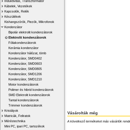
Induktivitás, Transzformátor
Kábelek, Vezetékek
Kapcsolók, Relék
Készülékek
Kishangszórók, Piezók, Mikrofonok
Kondenzátor
Bipolár elektrolit kondenzátorok
Elektrolit kondenzátorok
Fóliakondenzátorok
Kerámia kondenzátor
Kondenzátor hálózat, tömb
Kondenzátor, SMD0402
Kondenzátor, SMD0603
Kondenzátor, SMD0805
Kondenzátor, SMD1206
Kondenzátor, SMD1210
Motor kondenzátorok
Polimer és hibrid kondenzátorok
SMD Elektrolit kondenzátorok
Tantal kondenzátorok
Trimmer kondenzátorok
Kristályok
Vásárolták még
Matricák, Feliratok
Méréstechnika
A következő termékeket más vásárlók rendelték
Mini PC, ipari PC, tartozékok