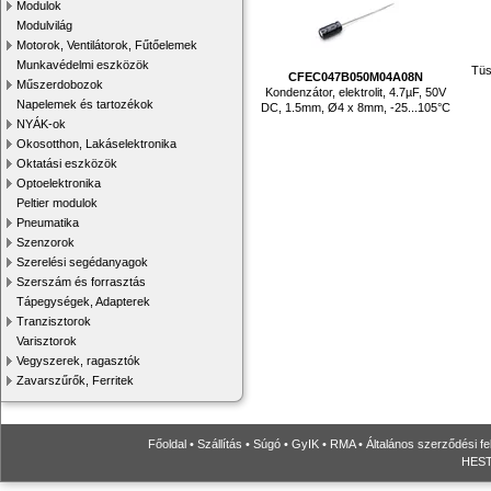
Modulok
Modulvilág
Motorok, Ventilátorok, Fűtőelemek
Munkavédelmi eszközök
Tüs
CFEC047B050M04A08N
Műszerdobozok
Kondenzátor, elektrolit, 4.7µF, 50V
Napelemek és tartozékok
DC, 1.5mm, Ø4 x 8mm, -25...105°C
NYÁK-ok
Okosotthon, Lakáselektronika
Oktatási eszközök
Optoelektronika
Peltier modulok
Pneumatika
Szenzorok
Szerelési segédanyagok
Szerszám és forrasztás
Tápegységek, Adapterek
Tranzisztorok
Varisztorok
Vegyszerek, ragasztók
Zavarszűrők, Ferritek
Főoldal
•
Szállítás
•
Súgó
•
GyIK
•
RMA
•
Általános szerződési fe
HESTO