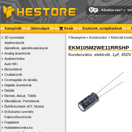
Kérdése van?
»
in
Kategóriák
Újdonságok
Kosár
Eszközök, szolgáltatások
3D nyomtatás
Főkategória
»
Kondenzátor
»
Elektrolit kon
Adathordozók
EKM105M2WE11RRSHP
Ajándékok, ajándékutalványok
Analóg áramkörök
Kondenzátor, elektrolit, 1µF, 45
Audiotechnika
Autó HiFi
Biztosítékok
Csatlakozók
Csomagolás és tárolás
Digitális áramkörök
Diódák
Elemek, Akkuk, Töltők
Ellenállások, Potméterek
Építőkészletek (KIT, Modul)
Erősáramú szerelés
Fejlesztőeszközök
Foglalatok
Hobbielektronika.hu