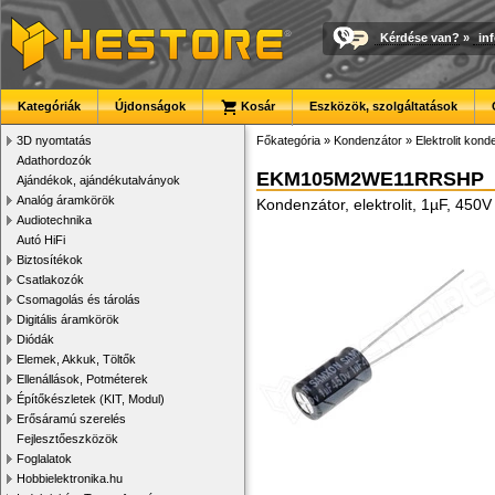
Kérdése van?
»
in
Kategóriák
Újdonságok
Kosár
Eszközök, szolgáltatások
3D nyomtatás
Főkategória
»
Kondenzátor
»
Elektrolit kon
Adathordozók
EKM105M2WE11RRSHP
Ajándékok, ajándékutalványok
Analóg áramkörök
Kondenzátor, elektrolit, 1µF, 45
Audiotechnika
Autó HiFi
Biztosítékok
Csatlakozók
Csomagolás és tárolás
Digitális áramkörök
Diódák
Elemek, Akkuk, Töltők
Ellenállások, Potméterek
Építőkészletek (KIT, Modul)
Erősáramú szerelés
Fejlesztőeszközök
Foglalatok
Hobbielektronika.hu