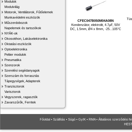
Modulok
Modulvilág
Motorok, Ventilátorok, Fűtőelemek
Munkavédelmi eszközök
Tüs
CFEC047B050M04A08N
Műszerdobozok
Kondenzátor, elektrolit, 4.7µF, 50V
Napelemek és tartozékok
DC, 1.5mm, Ø4 x 8mm, -25...105°C
NYÁK-ok
Okosotthon, Lakáselektronika
Oktatási eszközök
Optoelektronika
Peltier modulok
Pneumatika
Szenzorok
Szerelési segédanyagok
Szerszám és forrasztás
Tápegységek, Adapterek
Tranzisztorok
Varisztorok
Vegyszerek, ragasztók
Zavarszűrők, Ferritek
Főoldal
•
Szállítás
•
Súgó
•
GyIK
•
RMA
•
Általános szerződési fe
HESTO