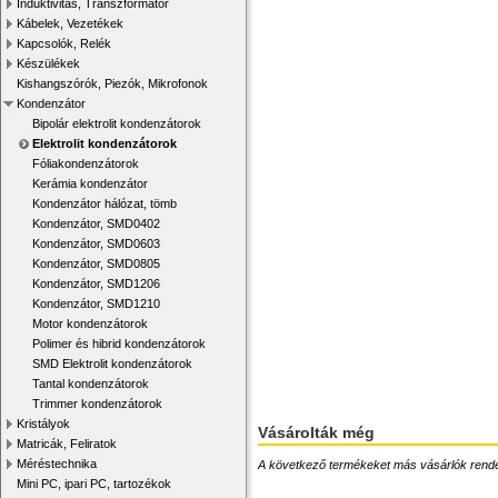
Induktivitás, Transzformátor
Kábelek, Vezetékek
Kapcsolók, Relék
Készülékek
Kishangszórók, Piezók, Mikrofonok
Kondenzátor
Bipolár elektrolit kondenzátorok
Elektrolit kondenzátorok
Fóliakondenzátorok
Kerámia kondenzátor
Kondenzátor hálózat, tömb
Kondenzátor, SMD0402
Kondenzátor, SMD0603
Kondenzátor, SMD0805
Kondenzátor, SMD1206
Kondenzátor, SMD1210
Motor kondenzátorok
Polimer és hibrid kondenzátorok
SMD Elektrolit kondenzátorok
Tantal kondenzátorok
Trimmer kondenzátorok
Kristályok
Vásárolták még
Matricák, Feliratok
Méréstechnika
A következő termékeket más vásárlók rendelték
Mini PC, ipari PC, tartozékok