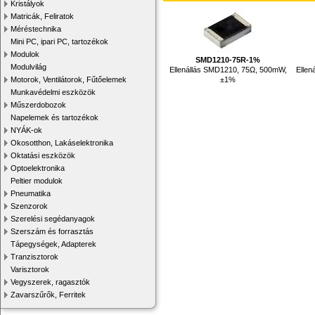
Kristályok
Matricák, Feliratok
Méréstechnika
Mini PC, ipari PC, tartozékok
Modulok
SMD1210-75R-1%
Modulvilág
Ellenállás SMD1210, 75Ω, 500mW,
Ellen
±1%
Motorok, Ventilátorok, Fűtőelemek
Munkavédelmi eszközök
Műszerdobozok
Napelemek és tartozékok
NYÁK-ok
Okosotthon, Lakáselektronika
Oktatási eszközök
Optoelektronika
Peltier modulok
Pneumatika
Szenzorok
Szerelési segédanyagok
Szerszám és forrasztás
Tápegységek, Adapterek
Tranzisztorok
Varisztorok
Vegyszerek, ragasztók
Zavarszűrők, Ferritek