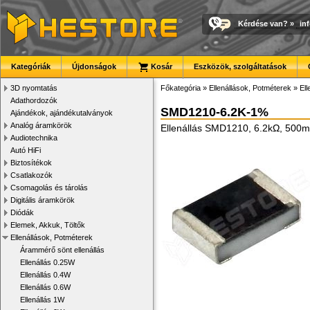
Kérdése van?
»
in
Kategóriák
Újdonságok
Kosár
Eszközök, szolgáltatások
3D nyomtatás
Főkategória
»
Ellenállások, Potméterek
»
El
Adathordozók
SMD1210-6.2K-1%
Ajándékok, ajándékutalványok
Analóg áramkörök
Ellenállás SMD1210, 6.2kΩ, 500
Audiotechnika
Autó HiFi
Biztosítékok
Csatlakozók
Csomagolás és tárolás
Digitális áramkörök
Diódák
Elemek, Akkuk, Töltők
Ellenállások, Potméterek
Árammérő sönt ellenállás
Ellenállás 0.25W
Ellenállás 0.4W
Ellenállás 0.6W
Ellenállás 1W