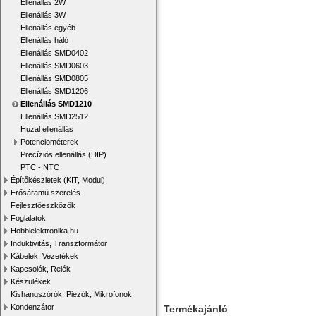
Ellenállás 2W
Ellenállás 3W
Ellenállás egyéb
Ellenállás háló
Ellenállás SMD0402
Ellenállás SMD0603
Ellenállás SMD0805
Ellenállás SMD1206
Ellenállás SMD1210
Ellenállás SMD2512
Huzal ellenállás
Potenciométerek
Precíziós ellenállás (DIP)
PTC - NTC
Építőkészletek (KIT, Modul)
Erősáramú szerelés
Fejlesztőeszközök
Foglalatok
Hobbielektronika.hu
Induktivitás, Transzformátor
Kábelek, Vezetékek
Kapcsolók, Relék
Készülékek
Kishangszórók, Piezók, Mikrofonok
Kondenzátor
Termékajánló