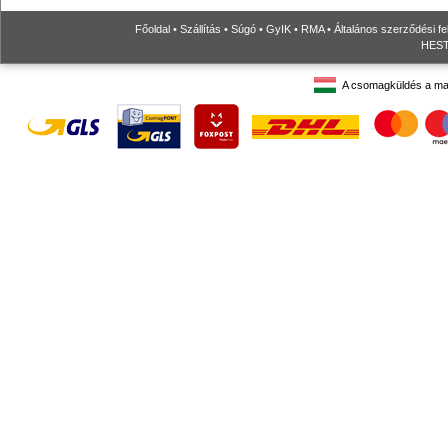
Főoldal
•
Szállítás
•
Súgó
•
GyIK
•
RMA
•
Általános szerződési fe
HESTO
A csomagküldés a ma