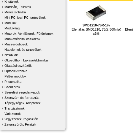
Kristályok
Matricák, Feliratok
Méréstechnika
Mini PC, ipari PC, tartozékok
Modulok
SMD1210-75R-1%
Modulvilág
Ellenállás SMD1210, 75Ω, 500mW,
Ellen
±1%
Motorok, Ventilátorok, Fűtőelemek
Munkavédelmi eszközök
Műszerdobozok
Napelemek és tartozékok
NYÁK-ok
Okosotthon, Lakáselektronika
Oktatási eszközök
Optoelektronika
Peltier modulok
Pneumatika
Szenzorok
Szerelési segédanyagok
Szerszám és forrasztás
Tápegységek, Adapterek
Tranzisztorok
Varisztorok
Vegyszerek, ragasztók
Zavarszűrők, Ferritek