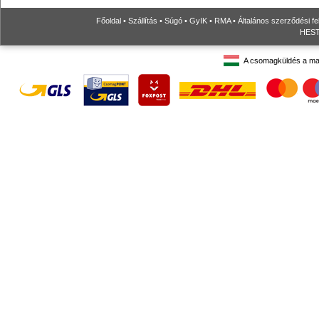
Főoldal
•
Szállítás
•
Súgó
•
GyIK
•
RMA
•
Általános szerződési fe
HESTO
A csomagküldés a ma