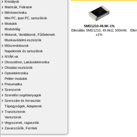
Kristályok
Matricák, Feliratok
Méréstechnika
Mini PC, ipari PC, tartozékok
Modulok
SMD1210-49.9K-1%
Modulvilág
Ellenállás SMD1210, 49.9kΩ, 500mW,
Elle
±1%
Motorok, Ventilátorok, Fűtőelemek
Munkavédelmi eszközök
Műszerdobozok
Napelemek és tartozékok
NYÁK-ok
Okosotthon, Lakáselektronika
Oktatási eszközök
Optoelektronika
Peltier modulok
Pneumatika
Szenzorok
Szerelési segédanyagok
Szerszám és forrasztás
Tápegységek, Adapterek
Tranzisztorok
Varisztorok
Vegyszerek, ragasztók
Zavarszűrők, Ferritek