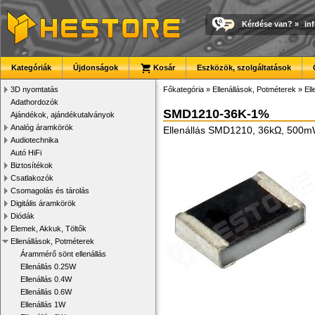
Kérdése van?
»
in
Kategóriák
Újdonságok
Kosár
Eszközök, szolgáltatások
3D nyomtatás
Főkategória
»
Ellenállások, Potméterek
»
El
Adathordozók
SMD1210-36K-1%
Ajándékok, ajándékutalványok
Analóg áramkörök
Ellenállás SMD1210, 36kΩ, 500
Audiotechnika
Autó HiFi
Biztosítékok
Csatlakozók
Csomagolás és tárolás
Digitális áramkörök
Diódák
Elemek, Akkuk, Töltők
Ellenállások, Potméterek
Árammérő sönt ellenállás
Ellenállás 0.25W
Ellenállás 0.4W
Ellenállás 0.6W
Ellenállás 1W