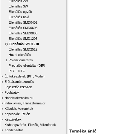
Ellenállás 2W
Ellenállás 3W
Ellenállás egyéb
Ellenállás háló
Ellenállás SMD0402
Ellenállás SMD0603
Ellenállás SMD0805
Ellenállás SMD1206
Ellenállás SMD1210
Ellenállás SMD2512
Huzal ellenállás
Potenciométerek
Precíziós ellenállás (DIP)
PTC - NTC
Építőkészletek (KIT, Modul)
Erősáramú szerelés
Fejlesztőeszközök
Foglalatok
Hobbielektronika.hu
Induktivitás, Transzformátor
Kábelek, Vezetékek
Kapcsolók, Relék
Készülékek
Kishangszórók, Piezók, Mikrofonok
Kondenzátor
Termékajánló