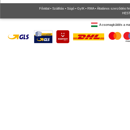
Főoldal
•
Szállítás
•
Súgó
•
GyIK
•
RMA
•
Általános szerződési fe
HESTO
A csomagküldés a ma