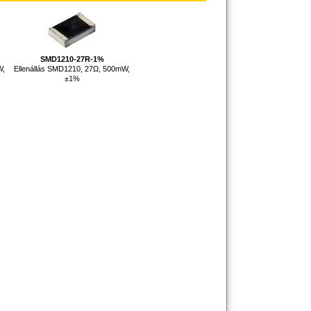
SMD1210-27R-1%
W,
Ellenállás SMD1210, 27Ω, 500mW,
±1%