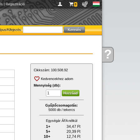
és
|
Regisztráció
0
ípus/Kifejezés:
?
Kérdése
van
Cikkszám:
100.508.92
Kedvencekhez adom
Mennyiség (db):
Gyűjtőcsomagolás:
5000 db / tekercs
Egységár ÁFA nélkül
1+
34,47
Ft
5+
20,39
Ft
10+
12,74
Ft