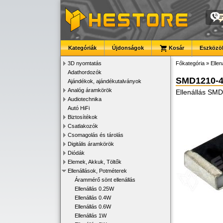
Kategóriák
Újdonságok
Kosár
Eszközök
3D nyomtatás
Főkategória
»
Ellen
Adathordozók
SMD1210-
Ajándékok, ajándékutalványok
Analóg áramkörök
Ellenállás SM
Audiotechnika
Autó HiFi
Biztosítékok
Csatlakozók
Csomagolás és tárolás
Digitális áramkörök
Diódák
Elemek, Akkuk, Töltők
Ellenállások, Potméterek
Árammérő sönt ellenállás
Ellenállás 0.25W
Ellenállás 0.4W
Ellenállás 0.6W
Ellenállás 1W