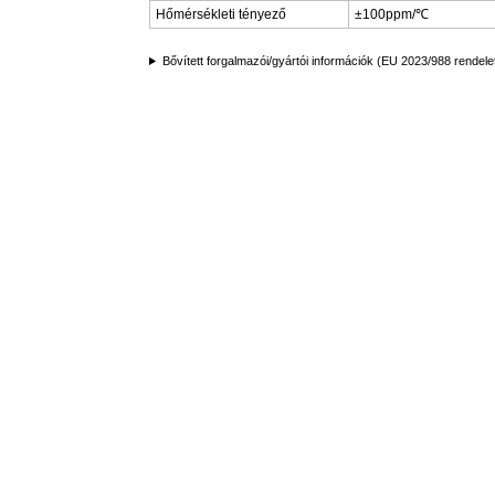
Hőmérsékleti tényező
±100ppm/℃
Bővített forgalmazói/gyártói információk (EU 2023/988 rendele