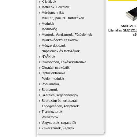
Kristályok
Matricák, Feliratok
Méréstechnika
Mini PC, ipari PC, tartozékok
Modulok
SMD1210-
Modulvilág
Ellenállás SMD121
±
Motorok, Ventilátorok, Fűtőelemek
Munkavédelmi eszközök
Műszerdobozok
Napelemek és tartozékok
NYÁK-ok
Okosotthon, Lakáselektronika
Oktatási eszközök
Optoelektronika
Peltier modulok
Pneumatika
Szenzorok
Szerelési segédanyagok
Szerszám és forrasztás
Tápegységek, Adapterek
Tranzisztorok
Varisztorok
Vegyszerek, ragasztók
Zavarszűrők, Ferritek