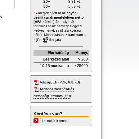
20+
8,31
Ft
50+
5,59
Ft
*
A megjelenített ár az
egyéni
t)
beállításnak megfelelően nettó
(ÁFA nélküli) ár
, mely már
tartalmazza az esetleges egyedi
kedvezményt, szállítási költség
nélkül. Módosításához kattintson a
fejléc
ikonjára.
Elérhetőség
Menny.
Beérkezés alatt
> 200
10-15 munkanap
> 25000
Adatlap, EN (PDF, 631 KB)
Általános használati és
biztonsági útmutató (HU)
Kérdése van?
Írjon nekünk most!