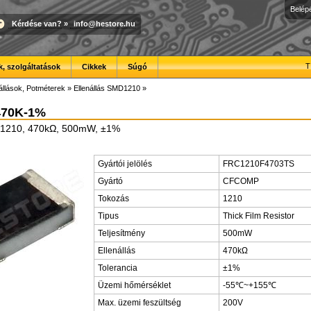
Belép
Kérdése van?
»
info@hestore.hu
T
, szolgáltatások
Cikkek
Súgó
állások, Potméterek
»
Ellenállás SMD1210
»
470K-1%
D1210, 470kΩ, 500mW, ±1%
Gyártói jelölés
FRC1210F4703TS
Gyártó
CFCOMP
Tokozás
1210
Tipus
Thick Film Resistor
Teljesítmény
500mW
Ellenállás
470kΩ
Tolerancia
±1%
Üzemi hőmérséklet
-55℃~+155℃
Max. üzemi feszültség
200V