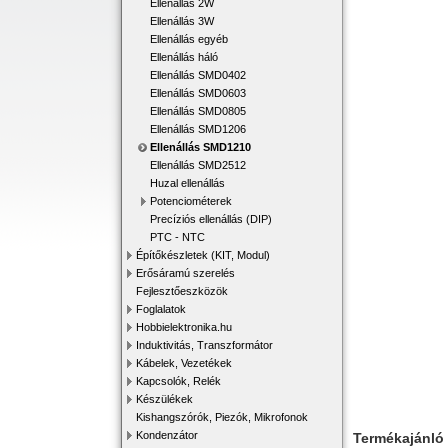
Ellenállás 2W
Ellenállás 3W
Ellenállás egyéb
Ellenállás háló
Ellenállás SMD0402
Ellenállás SMD0603
Ellenállás SMD0805
Ellenállás SMD1206
Ellenállás SMD1210
Ellenállás SMD2512
Huzal ellenállás
Potenciométerek
Precíziós ellenállás (DIP)
PTC - NTC
Építőkészletek (KIT, Modul)
Erősáramú szerelés
Fejlesztőeszközök
Foglalatok
Hobbielektronika.hu
Induktivitás, Transzformátor
Kábelek, Vezetékek
Kapcsolók, Relék
Készülékek
Kishangszórók, Piezók, Mikrofonok
Kondenzátor
Termékajánló