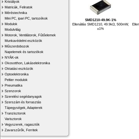
Kristályok
Matricák, Feliratok
Méréstechnika
Mini PC, ipari PC, tartozékok
SMD1210-49.9K-1%
Modulok
Ellenállás SMD1210, 49.9kΩ, 500mW,
Elle
±1%
Modulvilág
Motorok, Ventilátorok, Fűtőelemek
Munkavédelmi eszközök
Műszerdobozok
Napelemek és tartozékok
NYÁK-ok
Okosotthon, Lakáselektronika
Oktatási eszközök
Optoelektronika
Peltier modulok
Pneumatika
Szenzorok
Szerelési segédanyagok
Szerszám és forrasztás
Tápegységek, Adapterek
Tranzisztorok
Varisztorok
Vegyszerek, ragasztók
Zavarszűrők, Ferritek