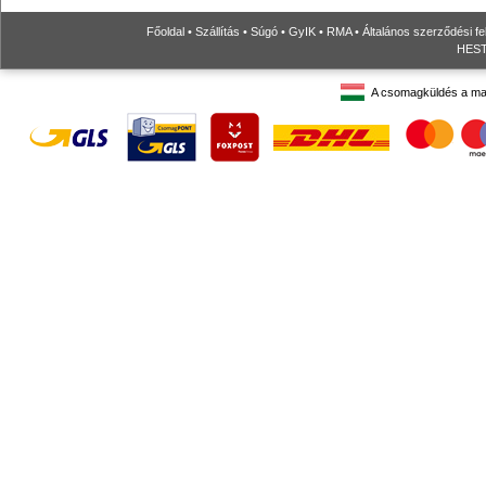
Főoldal
•
Szállítás
•
Súgó
•
GyIK
•
RMA
•
Általános szerződési fe
HESTO
A csomagküldés a ma