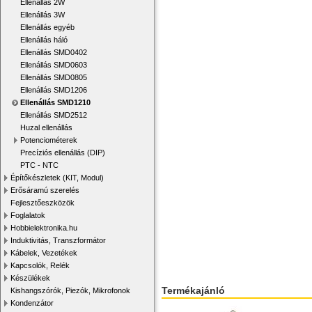
Ellenállás 2W
Ellenállás 3W
Ellenállás egyéb
Ellenállás háló
Ellenállás SMD0402
Ellenállás SMD0603
Ellenállás SMD0805
Ellenállás SMD1206
Ellenállás SMD1210
Ellenállás SMD2512
Huzal ellenállás
Potenciométerek
Precíziós ellenállás (DIP)
PTC - NTC
Építőkészletek (KIT, Modul)
Erősáramú szerelés
Fejlesztőeszközök
Foglalatok
Hobbielektronika.hu
Induktivitás, Transzformátor
Kábelek, Vezetékek
Kapcsolók, Relék
Készülékek
Termékajánló
Kishangszórók, Piezók, Mikrofonok
Kondenzátor