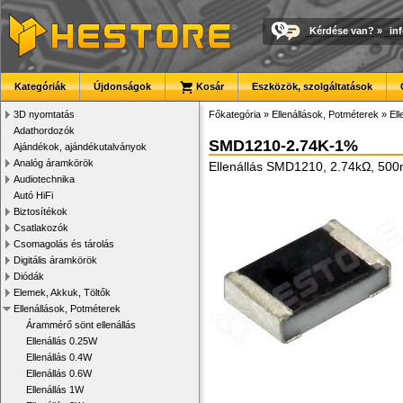
Kérdése van?
»
in
Kategóriák
Újdonságok
Kosár
Eszközök, szolgáltatások
3D nyomtatás
Főkategória
»
Ellenállások, Potméterek
»
El
Adathordozók
SMD1210-2.74K-1%
Ajándékok, ajándékutalványok
Analóg áramkörök
Ellenállás SMD1210, 2.74kΩ, 50
Audiotechnika
Autó HiFi
Biztosítékok
Csatlakozók
Csomagolás és tárolás
Digitális áramkörök
Diódák
Elemek, Akkuk, Töltők
Ellenállások, Potméterek
Árammérő sönt ellenállás
Ellenállás 0.25W
Ellenállás 0.4W
Ellenállás 0.6W
Ellenállás 1W