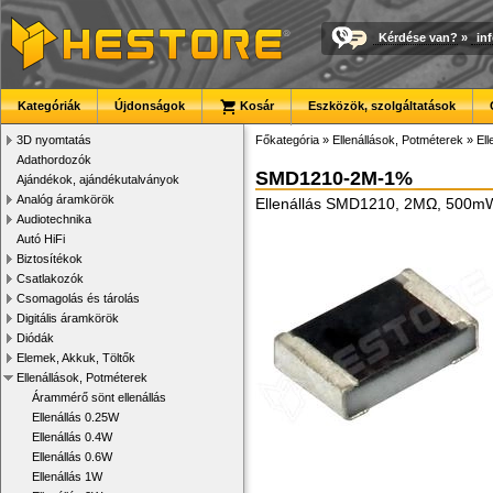
Kérdése van?
»
in
Kategóriák
Újdonságok
Kosár
Eszközök, szolgáltatások
3D nyomtatás
Főkategória
»
Ellenállások, Potméterek
»
El
Adathordozók
SMD1210-2M-1%
Ajándékok, ajándékutalványok
Analóg áramkörök
Ellenállás SMD1210, 2MΩ, 500m
Audiotechnika
Autó HiFi
Biztosítékok
Csatlakozók
Csomagolás és tárolás
Digitális áramkörök
Diódák
Elemek, Akkuk, Töltők
Ellenállások, Potméterek
Árammérő sönt ellenállás
Ellenállás 0.25W
Ellenállás 0.4W
Ellenállás 0.6W
Ellenállás 1W