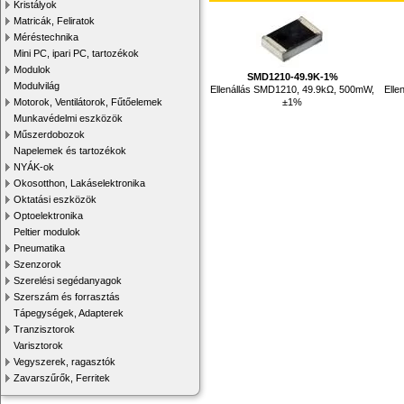
Kristályok
Matricák, Feliratok
Méréstechnika
Mini PC, ipari PC, tartozékok
Modulok
SMD1210-49.9K-1%
Modulvilág
Ellenállás SMD1210, 49.9kΩ, 500mW,
Elle
±1%
Motorok, Ventilátorok, Fűtőelemek
Munkavédelmi eszközök
Műszerdobozok
Napelemek és tartozékok
NYÁK-ok
Okosotthon, Lakáselektronika
Oktatási eszközök
Optoelektronika
Peltier modulok
Pneumatika
Szenzorok
Szerelési segédanyagok
Szerszám és forrasztás
Tápegységek, Adapterek
Tranzisztorok
Varisztorok
Vegyszerek, ragasztók
Zavarszűrők, Ferritek