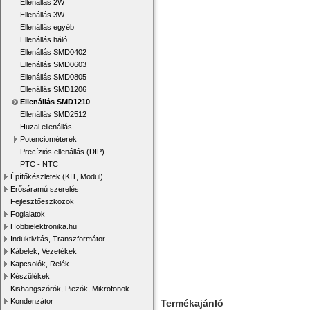
Ellenállás 2W
Ellenállás 3W
Ellenállás egyéb
Ellenállás háló
Ellenállás SMD0402
Ellenállás SMD0603
Ellenállás SMD0805
Ellenállás SMD1206
Ellenállás SMD1210
Ellenállás SMD2512
Huzal ellenállás
Potenciométerek
Precíziós ellenállás (DIP)
PTC - NTC
Építőkészletek (KIT, Modul)
Erősáramú szerelés
Fejlesztőeszközök
Foglalatok
Hobbielektronika.hu
Induktivitás, Transzformátor
Kábelek, Vezetékek
Kapcsolók, Relék
Készülékek
Kishangszórók, Piezók, Mikrofonok
Kondenzátor
Termékajánló