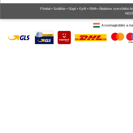
Főoldal
•
Szállítás
•
Súgó
•
GyIK
•
RMA
•
Általános szerződési fe
HESTO
A csomagküldés a ma