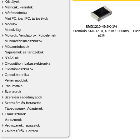
Kristályok
Matricák, Feliratok
Méréstechnika
Mini PC, ipari PC, tartozékok
Modulok
SMD1210-49.9K-1%
Modulvilág
Ellenállás SMD1210, 49.9kΩ, 500mW,
Elle
±1%
Motorok, Ventilátorok, Fűtőelemek
Munkavédelmi eszközök
Műszerdobozok
Napelemek és tartozékok
NYÁK-ok
Okosotthon, Lakáselektronika
Oktatási eszközök
Optoelektronika
Peltier modulok
Pneumatika
Szenzorok
Szerelési segédanyagok
Szerszám és forrasztás
Tápegységek, Adapterek
Tranzisztorok
Varisztorok
Vegyszerek, ragasztók
Zavarszűrők, Ferritek