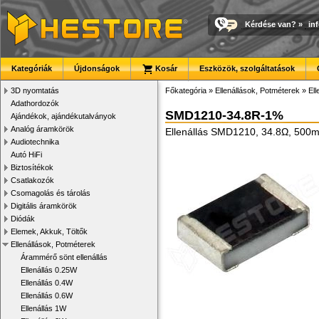
Kérdése van?
»
in
Kategóriák
Újdonságok
Kosár
Eszközök, szolgáltatások
3D nyomtatás
Főkategória
»
Ellenállások, Potméterek
»
El
Adathordozók
SMD1210-34.8R-1%
Ajándékok, ajándékutalványok
Analóg áramkörök
Ellenállás SMD1210, 34.8Ω, 500
Audiotechnika
Autó HiFi
Biztosítékok
Csatlakozók
Csomagolás és tárolás
Digitális áramkörök
Diódák
Elemek, Akkuk, Töltők
Ellenállások, Potméterek
Árammérő sönt ellenállás
Ellenállás 0.25W
Ellenállás 0.4W
Ellenállás 0.6W
Ellenállás 1W