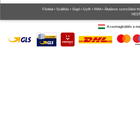
Főoldal
•
Szállítás
•
Súgó
•
GyIK
•
RMA
•
Általános szerződési fe
HESTO
A csomagküldés a ma