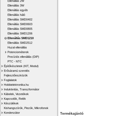
Ellenállás 2W
Ellenállás 3W
Ellenállás egyéb
Ellenállás háló
Ellenállás SMD0402
Ellenállás SMD0603
Ellenállás SMD0805
Ellenállás SMD1206
Ellenállás SMD1210
Ellenállás SMD2512
Huzal ellenállás
Potenciométerek
Precíziós ellenállás (DIP)
PTC - NTC
Építőkészletek (KIT, Modul)
Erősáramú szerelés
Fejlesztőeszközök
Foglalatok
Hobbielektronika.hu
Induktivitás, Transzformátor
Kábelek, Vezetékek
Kapcsolók, Relék
Készülékek
Kishangszórók, Piezók, Mikrofonok
Kondenzátor
Termékajánló