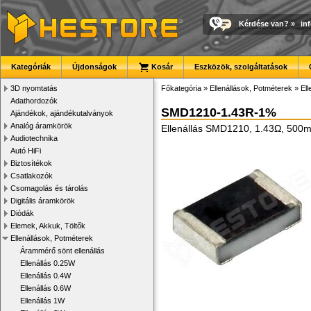
Kérdése van?
»
in
Kategóriák
Újdonságok
Kosár
Eszközök, szolgáltatások
3D nyomtatás
Főkategória
»
Ellenállások, Potméterek
»
El
Adathordozók
SMD1210-1.43R-1%
Ajándékok, ajándékutalványok
Analóg áramkörök
Ellenállás SMD1210, 1.43Ω, 500
Audiotechnika
Autó HiFi
Biztosítékok
Csatlakozók
Csomagolás és tárolás
Digitális áramkörök
Diódák
Elemek, Akkuk, Töltők
Ellenállások, Potméterek
Árammérő sönt ellenállás
Ellenállás 0.25W
Ellenállás 0.4W
Ellenállás 0.6W
Ellenállás 1W