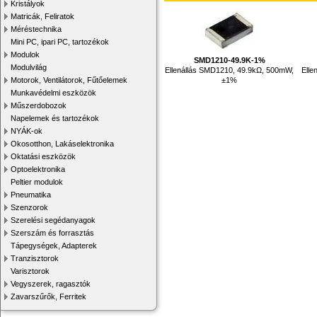
Kristályok
Matricák, Feliratok
Méréstechnika
Mini PC, ipari PC, tartozékok
Modulok
SMD1210-49.9K-1%
Modulvilág
Ellenállás SMD1210, 49.9kΩ, 500mW,
Elle
±1%
Motorok, Ventilátorok, Fűtőelemek
Munkavédelmi eszközök
Műszerdobozok
Napelemek és tartozékok
NYÁK-ok
Okosotthon, Lakáselektronika
Oktatási eszközök
Optoelektronika
Peltier modulok
Pneumatika
Szenzorok
Szerelési segédanyagok
Szerszám és forrasztás
Tápegységek, Adapterek
Tranzisztorok
Varisztorok
Vegyszerek, ragasztók
Zavarszűrők, Ferritek