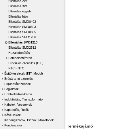
Ellenállás 2W
Ellenállás 3W
Ellenállás egyéb
Ellenállás háló
Ellenállás SMD0402
Ellenállás SMD0603
Ellenállás SMD0805
Ellenállás SMD1206
Ellenállás SMD1210
Ellenállás SMD2512
Huzal ellenállás
Potenciométerek
Precíziós ellenállás (DIP)
PTC - NTC
Építőkészletek (KIT, Modul)
Erősáramú szerelés
Fejlesztőeszközök
Foglalatok
Hobbielektronika.hu
Induktivitás, Transzformátor
Kábelek, Vezetékek
Kapcsolók, Relék
Készülékek
Kishangszórók, Piezók, Mikrofonok
Kondenzátor
Termékajánló