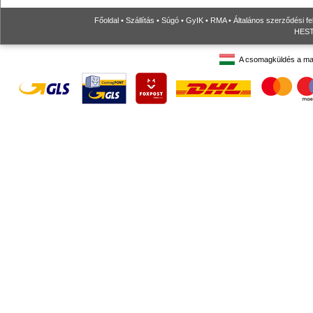
Főoldal
•
Szállítás
•
Súgó
•
GyIK
•
RMA
•
Általános szerződési fe
HESTO
A csomagküldés a ma