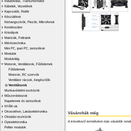
Induktivitás, Transzformátor
Kábelek, Vezetékek
Kapcsolók, Relék
Készülékek
Kishangszórók, Piezók, Mikrofonok
Kondenzátor
Kristályok
Matricák, Feliratok
Méréstechnika
Mini PC, ipari PC, tartozékok
Modulok
Modulvilág
Motorok, Ventilátorok, Fűtőelemek
Fűtőelemek
Motorok, RC szervók
Ventilátor rácsok, kiegészítők
Ventilátorok
Munkavédelmi eszközök
Műszerdobozok
Napelemek és tartozékok
NYÁK-ok
Okosotthon, Lakáselektronika
Vásárolták még
Oktatási eszközök
A következő termékeket más vásárlók rendelték
Optoelektronika
Peltier modulok