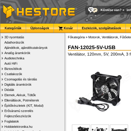
Kérdése van?
»
in
Kategóriák
Újdonságok
Kosár
Eszközök, szolgáltatások
3D nyomtatás
Főkategória
»
Motorok, Ventilátorok, Fűtőel
Adathordozók
FAN-12025-5V-USB
Ajándékok, ajándékutalványok
Analóg áramkörök
Ventilátor, 120mm, 5V, 200mA, 3 f
Audiotechnika
Autó HiFi
Biztosítékok
Csatlakozók
Csomagolás és tárolás
Digitális áramkörök
Diódák
Elemek, Akkuk, Töltők
Ellenállások, Potméterek
Építőkészletek (KIT, Modul)
Erősáramú szerelés
Fejlesztőeszközök
Foglalatok
Hobbielektronika.hu