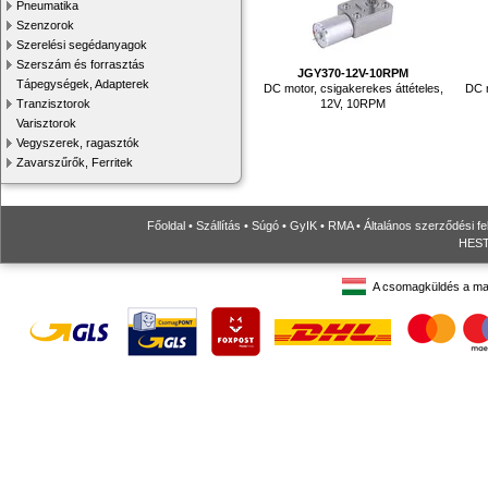
Pneumatika
Szenzorok
Szerelési segédanyagok
Szerszám és forrasztás
JGY370-12V-10RPM
Tápegységek, Adapterek
DC motor, csigakerekes áttételes,
DC m
Tranzisztorok
12V, 10RPM
Varisztorok
Vegyszerek, ragasztók
Zavarszűrők, Ferritek
Főoldal
•
Szállítás
•
Súgó
•
GyIK
•
RMA
•
Általános szerződési fe
HESTO
A csomagküldés a ma