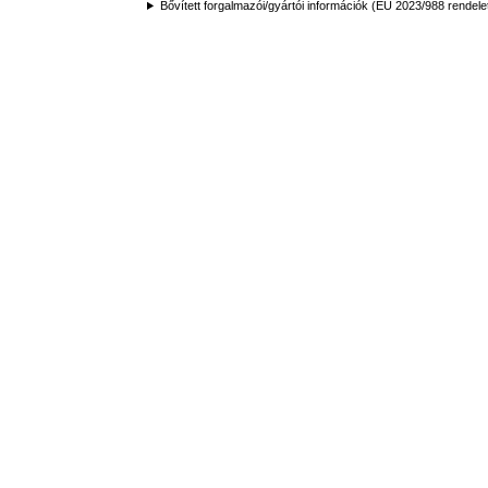
Bővített forgalmazói/gyártói információk (EU 2023/988 rendele