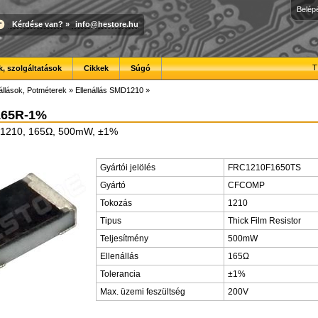
Belép
Kérdése van?
»
info@hestore.hu
T
, szolgáltatások
Cikkek
Súgó
állások, Potméterek
»
Ellenállás SMD1210
»
165R-1%
D1210, 165Ω, 500mW, ±1%
Gyártói jelölés
FRC1210F1650TS
Gyártó
CFCOMP
Tokozás
1210
Tipus
Thick Film Resistor
Teljesítmény
500mW
Ellenállás
165Ω
Tolerancia
±1%
Max. üzemi feszültség
200V