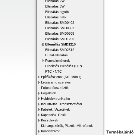
Ellenállás 2W
Ellenállás 3W
Ellenállás egyéb
Ellenállás háló
Ellenállás SMD0402
Ellenállás SMD0603
Ellenállás SMD0805
Ellenállás SMD1206
Ellenállás SMD1210
Ellenállás SMD2512
Huzal ellenállás
Potenciométerek
Precíziós ellenállás (DIP)
PTC - NTC
Építőkészletek (KIT, Modul)
Erősáramú szerelés
Fejlesztőeszközök
Foglalatok
Hobbielektronika.hu
Induktivitás, Transzformátor
Kábelek, Vezetékek
Kapcsolók, Relék
Készülékek
Kishangszórók, Piezók, Mikrofonok
Kondenzátor
Termékajánló