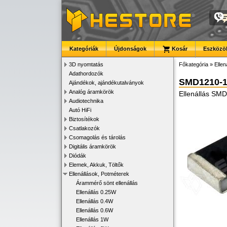
Kategóriák
Újdonságok
Kosár
Eszközök
3D nyomtatás
Főkategória
»
Ellen
Adathordozók
SMD1210-
Ajándékok, ajándékutalványok
Analóg áramkörök
Ellenállás SM
Audiotechnika
Autó HiFi
Biztosítékok
Csatlakozók
Csomagolás és tárolás
Digitális áramkörök
Diódák
Elemek, Akkuk, Töltők
Ellenállások, Potméterek
Árammérő sönt ellenállás
Ellenállás 0.25W
Ellenállás 0.4W
Ellenállás 0.6W
Ellenállás 1W