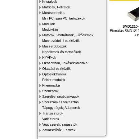
Kristályok
Matricák, Feliratok
Méréstechnika
Mini PC, ipari PC, tartozékok
Modulok
SMD1210-
Modulvilág
Ellenállás SMD121
±
Motorok, Ventilátorok, Fűtőelemek
Munkavédelmi eszközök
Műszerdobozok
Napelemek és tartozékok
NYÁK-ok
Okosotthon, Lakáselektronika
Oktatási eszközök
Optoelektronika
Peltier modulok
Pneumatika
Szenzorok
Szerelési segédanyagok
Szerszám és forrasztás
Tápegységek, Adapterek
Tranzisztorok
Varisztorok
Vegyszerek, ragasztók
Zavarszűrők, Ferritek