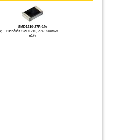
SMD1210-27R-1%
W,
Ellenállás SMD1210, 27Ω, 500mW,
±1%