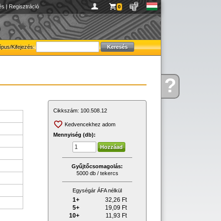
és
|
Regisztráció
0
ípus/Kifejezés:
?
Kérdése
van
Cikkszám:
100.508.12
Kedvencekhez adom
Mennyiség (db):
Gyűjtőcsomagolás:
5000 db / tekercs
Egységár ÁFA nélkül
1+
32,26
Ft
5+
19,09
Ft
10+
11,93
Ft