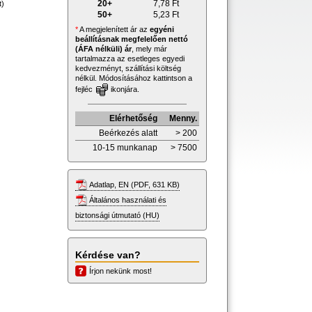
20+
7,78
Ft
t)
50+
5,23
Ft
*
A megjelenített ár az
egyéni
beállításnak megfelelően nettó
(ÁFA nélküli) ár
, mely már
tartalmazza az esetleges egyedi
kedvezményt, szállítási költség
nélkül. Módosításához kattintson a
fejléc
ikonjára.
Elérhetőség
Menny.
Beérkezés alatt
> 200
10-15 munkanap
> 7500
Adatlap, EN (PDF, 631 KB)
Általános használati és
biztonsági útmutató (HU)
Kérdése van?
Írjon nekünk most!