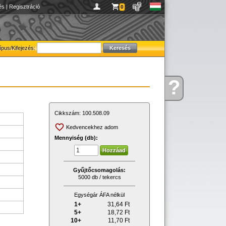
és
|
Regisztráció
0
ípus/Kifejezés:
?
Kérdése
van
Cikkszám:
100.508.09
Kedvencekhez adom
Mennyiség (db):
Gyűjtőcsomagolás:
5000 db / tekercs
Egységár ÁFA nélkül
1+
31,64
Ft
5+
18,72
Ft
10+
11,70
Ft