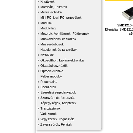
Kristályok
Matricák, Feliratok
Méréstechnika
Mini PC, ipari PC, tartozékok
Modulok
SMD1210-
Modulvilág
Ellenállás SMD121
±
Motorok, Ventilátorok, Fűtőelemek
Munkavédelmi eszközök
Műszerdobozok
Napelemek és tartozékok
NYÁK-ok
Okosotthon, Lakáselektronika
Oktatási eszközök
Optoelektronika
Peltier modulok
Pneumatika
Szenzorok
Szerelési segédanyagok
Szerszám és forrasztás
Tápegységek, Adapterek
Tranzisztorok
Varisztorok
Vegyszerek, ragasztók
Zavarszűrők, Ferritek