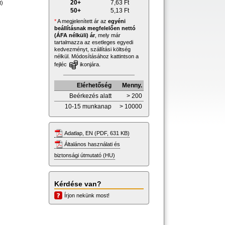
20+
7,63
Ft
t)
50+
5,13
Ft
*
A megjelenített ár az
egyéni
beállításnak megfelelően nettó
(ÁFA nélküli) ár
, mely már
tartalmazza az esetleges egyedi
kedvezményt, szállítási költség
nélkül. Módosításához kattintson a
fejléc
ikonjára.
Elérhetőség
Menny.
Beérkezés alatt
> 200
10-15 munkanap
> 10000
Adatlap, EN (PDF, 631 KB)
Általános használati és
biztonsági útmutató (HU)
Kérdése van?
Írjon nekünk most!