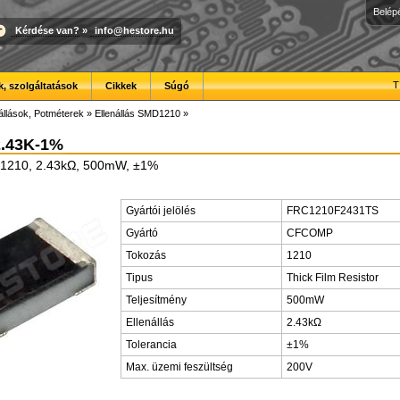
Belép
Kérdése van?
»
info@hestore.hu
T
, szolgáltatások
Cikkek
Súgó
állások, Potméterek
»
Ellenállás SMD1210
»
.43K-1%
D1210, 2.43kΩ, 500mW, ±1%
Gyártói jelölés
FRC1210F2431TS
Gyártó
CFCOMP
Tokozás
1210
Tipus
Thick Film Resistor
Teljesítmény
500mW
Ellenállás
2.43kΩ
Tolerancia
±1%
Max. üzemi feszültség
200V