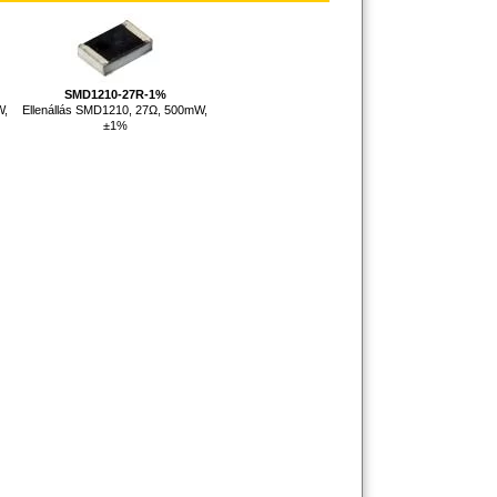
SMD1210-27R-1%
W,
Ellenállás SMD1210, 27Ω, 500mW,
±1%