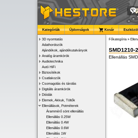
Kategóriák
Újdonságok
Kosár
Eszközök
3D nyomtatás
Főkategória
»
Ellen
Adathordozók
SMD1210-2
Ajándékok, ajándékutalványok
Analóg áramkörök
Ellenállás SM
Audiotechnika
Autó HiFi
Biztosítékok
Csatlakozók
Csomagolás és tárolás
Digitális áramkörök
Diódák
Elemek, Akkuk, Töltők
Ellenállások, Potméterek
Árammérő sönt ellenállás
Ellenállás 0.25W
Ellenállás 0.4W
Ellenállás 0.6W
Ellenállás 1W