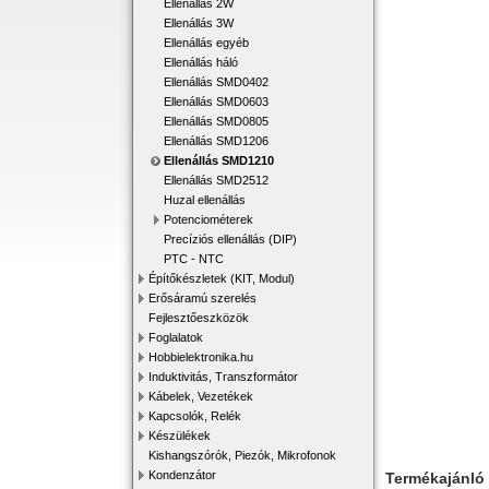
Ellenállás 2W
Ellenállás 3W
Ellenállás egyéb
Ellenállás háló
Ellenállás SMD0402
Ellenállás SMD0603
Ellenállás SMD0805
Ellenállás SMD1206
Ellenállás SMD1210
Ellenállás SMD2512
Huzal ellenállás
Potenciométerek
Precíziós ellenállás (DIP)
PTC - NTC
Építőkészletek (KIT, Modul)
Erősáramú szerelés
Fejlesztőeszközök
Foglalatok
Hobbielektronika.hu
Induktivitás, Transzformátor
Kábelek, Vezetékek
Kapcsolók, Relék
Készülékek
Kishangszórók, Piezók, Mikrofonok
Kondenzátor
Termékajánló