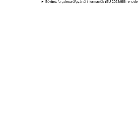
Bővített forgalmazói/gyártói információk (EU 2023/988 rendele