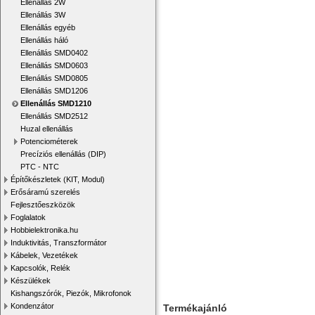
Ellenállás 2W
Ellenállás 3W
Ellenállás egyéb
Ellenállás háló
Ellenállás SMD0402
Ellenállás SMD0603
Ellenállás SMD0805
Ellenállás SMD1206
Ellenállás SMD1210
Ellenállás SMD2512
Huzal ellenállás
Potenciométerek
Precíziós ellenállás (DIP)
PTC - NTC
Építőkészletek (KIT, Modul)
Erősáramú szerelés
Fejlesztőeszközök
Foglalatok
Hobbielektronika.hu
Induktivitás, Transzformátor
Kábelek, Vezetékek
Kapcsolók, Relék
Készülékek
Kishangszórók, Piezók, Mikrofonok
Kondenzátor
Termékajánló