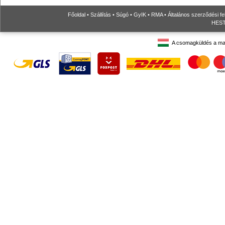
Főoldal
•
Szállítás
•
Súgó
•
GyIK
•
RMA
•
Általános szerződési fe
HESTO
A csomagküldés a ma