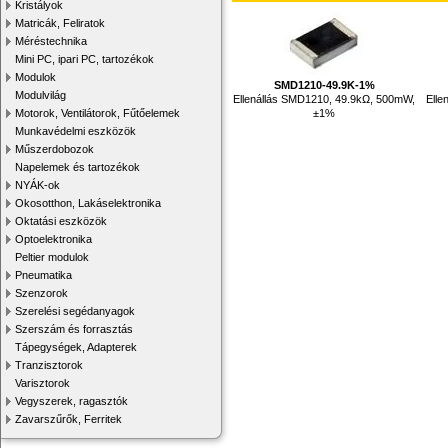
Kristályok
Matricák, Feliratok
Méréstechnika
Mini PC, ipari PC, tartozékok
Modulok
SMD1210-49.9K-1%
Modulvilág
Ellenállás SMD1210, 49.9kΩ, 500mW,
Elle
±1%
Motorok, Ventilátorok, Fűtőelemek
Munkavédelmi eszközök
Műszerdobozok
Napelemek és tartozékok
NYÁK-ok
Okosotthon, Lakáselektronika
Oktatási eszközök
Optoelektronika
Peltier modulok
Pneumatika
Szenzorok
Szerelési segédanyagok
Szerszám és forrasztás
Tápegységek, Adapterek
Tranzisztorok
Varisztorok
Vegyszerek, ragasztók
Zavarszűrők, Ferritek