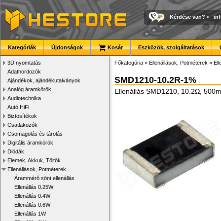
Kérdése van?
»
in
Kategóriák
Újdonságok
Kosár
Eszközök, szolgáltatások
3D nyomtatás
Főkategória
»
Ellenállások, Potméterek
»
El
Adathordozók
SMD1210-10.2R-1%
Ajándékok, ajándékutalványok
Analóg áramkörök
Ellenállás SMD1210, 10.2Ω, 500
Audiotechnika
Autó HiFi
Biztosítékok
Csatlakozók
Csomagolás és tárolás
Digitális áramkörök
Diódák
Elemek, Akkuk, Töltők
Ellenállások, Potméterek
Árammérő sönt ellenállás
Ellenállás 0.25W
Ellenállás 0.4W
Ellenállás 0.6W
Ellenállás 1W