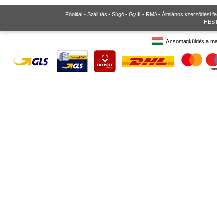
Főoldal
•
Szállítás
•
Súgó
•
GyIK
•
RMA
•
Általános szerződési fe
HESTO
A csomagküldés a ma