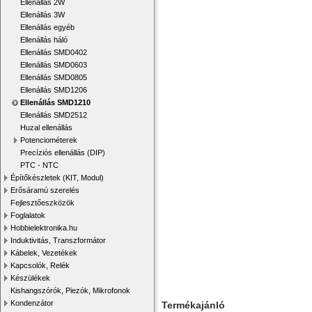
Ellenállás 2W
Ellenállás 3W
Ellenállás egyéb
Ellenállás háló
Ellenállás SMD0402
Ellenállás SMD0603
Ellenállás SMD0805
Ellenállás SMD1206
Ellenállás SMD1210
Ellenállás SMD2512
Huzal ellenállás
Potenciométerek
Precíziós ellenállás (DIP)
PTC - NTC
Építőkészletek (KIT, Modul)
Erősáramú szerelés
Fejlesztőeszközök
Foglalatok
Hobbielektronika.hu
Induktivitás, Transzformátor
Kábelek, Vezetékek
Kapcsolók, Relék
Készülékek
Kishangszórók, Piezók, Mikrofonok
Kondenzátor
Termékajánló