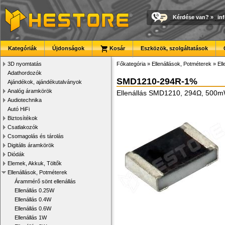
Kérdése van?
»
in
Kategóriák
Újdonságok
Kosár
Eszközök, szolgáltatások
3D nyomtatás
Főkategória
»
Ellenállások, Potméterek
»
El
Adathordozók
SMD1210-294R-1%
Ajándékok, ajándékutalványok
Analóg áramkörök
Ellenállás SMD1210, 294Ω, 500
Audiotechnika
Autó HiFi
Biztosítékok
Csatlakozók
Csomagolás és tárolás
Digitális áramkörök
Diódák
Elemek, Akkuk, Töltők
Ellenállások, Potméterek
Árammérő sönt ellenállás
Ellenállás 0.25W
Ellenállás 0.4W
Ellenállás 0.6W
Ellenállás 1W