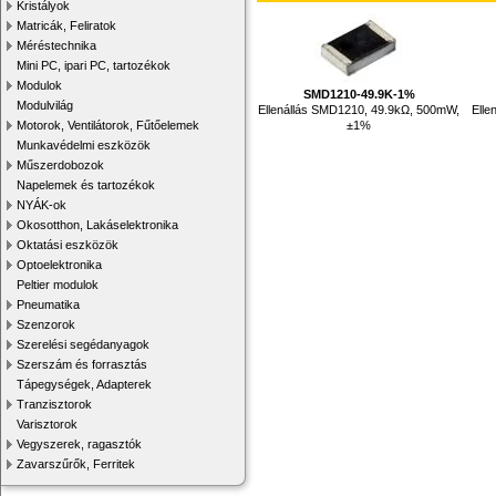
Kristályok
Matricák, Feliratok
Méréstechnika
Mini PC, ipari PC, tartozékok
Modulok
SMD1210-49.9K-1%
Modulvilág
Ellenállás SMD1210, 49.9kΩ, 500mW,
Elle
±1%
Motorok, Ventilátorok, Fűtőelemek
Munkavédelmi eszközök
Műszerdobozok
Napelemek és tartozékok
NYÁK-ok
Okosotthon, Lakáselektronika
Oktatási eszközök
Optoelektronika
Peltier modulok
Pneumatika
Szenzorok
Szerelési segédanyagok
Szerszám és forrasztás
Tápegységek, Adapterek
Tranzisztorok
Varisztorok
Vegyszerek, ragasztók
Zavarszűrők, Ferritek