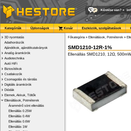
Kérdése van?
»
in
Kategóriák
Újdonságok
Kosár
Eszközök, szolgáltatások
3D nyomtatás
Főkategória
»
Ellenállások, Potméterek
»
El
Adathordozók
SMD1210-12R-1%
Ajándékok, ajándékutalványok
Analóg áramkörök
Ellenállás SMD1210, 12Ω, 500m
Audiotechnika
Autó HiFi
Biztosítékok
Csatlakozók
Csomagolás és tárolás
Digitális áramkörök
Diódák
Elemek, Akkuk, Töltők
Ellenállások, Potméterek
Árammérő sönt ellenállás
Ellenállás 0.25W
Ellenállás 0.4W
Ellenállás 0.6W
Ellenállás 1W