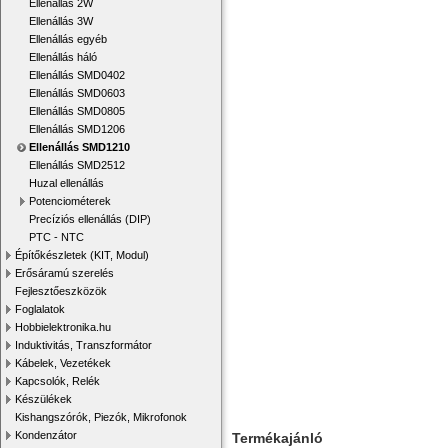
Ellenállás 2W
Ellenállás 3W
Ellenállás egyéb
Ellenállás háló
Ellenállás SMD0402
Ellenállás SMD0603
Ellenállás SMD0805
Ellenállás SMD1206
Ellenállás SMD1210
Ellenállás SMD2512
Huzal ellenállás
Potenciométerek
Precíziós ellenállás (DIP)
PTC - NTC
Építőkészletek (KIT, Modul)
Erősáramú szerelés
Fejlesztőeszközök
Foglalatok
Hobbielektronika.hu
Induktivitás, Transzformátor
Kábelek, Vezetékek
Kapcsolók, Relék
Készülékek
Kishangszórók, Piezók, Mikrofonok
Kondenzátor
Termékajánló