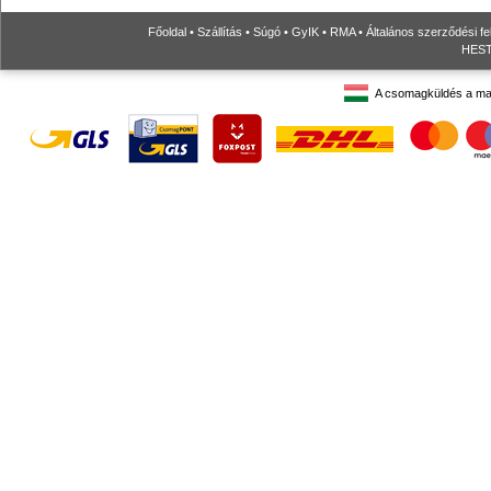
Főoldal
•
Szállítás
•
Súgó
•
GyIK
•
RMA
•
Általános szerződési fe
HESTO
A csomagküldés a ma