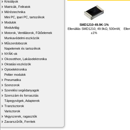
Kristályok
Matricák, Feliratok
Méréstechnika
Mini PC, ipari PC, tartozékok
Modulok
SMD1210-49.9K-1%
Modulvilág
Ellenállás SMD1210, 49.9kΩ, 500mW,
Elle
±1%
Motorok, Ventilátorok, Fűtőelemek
Munkavédelmi eszközök
Műszerdobozok
Napelemek és tartozékok
NYÁK-ok
Okosotthon, Lakáselektronika
Oktatási eszközök
Optoelektronika
Peltier modulok
Pneumatika
Szenzorok
Szerelési segédanyagok
Szerszám és forrasztás
Tápegységek, Adapterek
Tranzisztorok
Varisztorok
Vegyszerek, ragasztók
Zavarszűrők, Ferritek