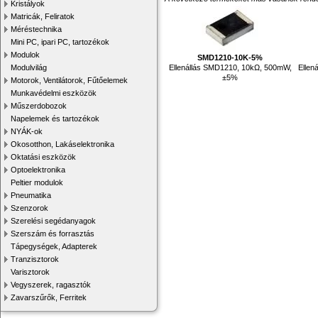
Kristályok
Matricák, Feliratok
Méréstechnika
Mini PC, ipari PC, tartozékok
Modulok
SMD1210-10K-5%
Ellenállás SMD1210, 10kΩ, 500mW,
Ellen
Modulvilág
±5%
Motorok, Ventilátorok, Fűtőelemek
Munkavédelmi eszközök
Műszerdobozok
Napelemek és tartozékok
NYÁK-ok
Okosotthon, Lakáselektronika
Oktatási eszközök
Optoelektronika
Peltier modulok
Pneumatika
Szenzorok
Szerelési segédanyagok
Szerszám és forrasztás
Tápegységek, Adapterek
Tranzisztorok
Varisztorok
Vegyszerek, ragasztók
Zavarszűrők, Ferritek