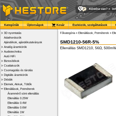
Kérdése van?
»
in
Kategóriák
Újdonságok
Kosár
Eszközök, szolgáltatások
3D nyomtatás
Főkategória
»
Ellenállások, Potméterek
»
El
Adathordozók
SMD1210-56R-5%
Ajándékok, ajándékutalványok
Analóg áramkörök
Ellenállás SMD1210, 56Ω, 500m
Audiotechnika
Autó HiFi
Biztosítékok
Csatlakozók
Csomagolás és tárolás
Digitális áramkörök
Diódák
Elemek, Akkuk, Töltők
Ellenállások, Potméterek
Árammérő sönt ellenállás
Ellenállás 0.25W
Ellenállás 0.4W
Ellenállás 0.6W
Ellenállás 1W