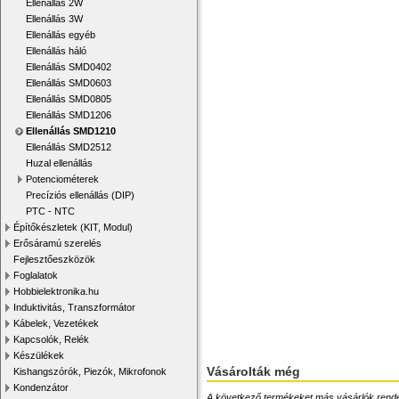
Ellenállás 2W
Ellenállás 3W
Ellenállás egyéb
Ellenállás háló
Ellenállás SMD0402
Ellenállás SMD0603
Ellenállás SMD0805
Ellenállás SMD1206
Ellenállás SMD1210
Ellenállás SMD2512
Huzal ellenállás
Potenciométerek
Precíziós ellenállás (DIP)
PTC - NTC
Építőkészletek (KIT, Modul)
Erősáramú szerelés
Fejlesztőeszközök
Foglalatok
Hobbielektronika.hu
Induktivitás, Transzformátor
Kábelek, Vezetékek
Kapcsolók, Relék
Készülékek
Vásárolták még
Kishangszórók, Piezók, Mikrofonok
Kondenzátor
A következő termékeket más vásárlók rendelték