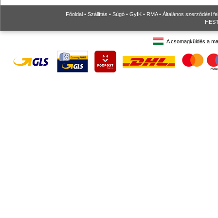
Főoldal
•
Szállítás
•
Súgó
•
GyIK
•
RMA
•
Általános szerződési fe
HESTO
A csomagküldés a ma