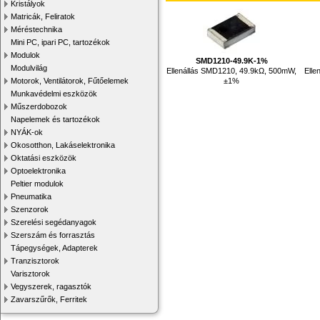
Kristályok
Matricák, Feliratok
Méréstechnika
Mini PC, ipari PC, tartozékok
Modulok
SMD1210-49.9K-1%
Modulvilág
Ellenállás SMD1210, 49.9kΩ, 500mW,
Elle
±1%
Motorok, Ventilátorok, Fűtőelemek
Munkavédelmi eszközök
Műszerdobozok
Napelemek és tartozékok
NYÁK-ok
Okosotthon, Lakáselektronika
Oktatási eszközök
Optoelektronika
Peltier modulok
Pneumatika
Szenzorok
Szerelési segédanyagok
Szerszám és forrasztás
Tápegységek, Adapterek
Tranzisztorok
Varisztorok
Vegyszerek, ragasztók
Zavarszűrők, Ferritek