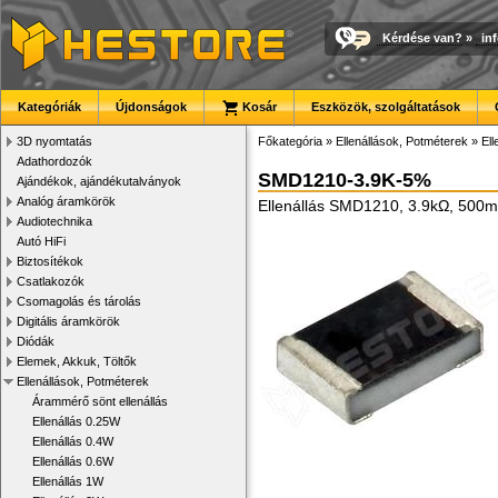
Kérdése van?
»
in
Kategóriák
Újdonságok
Kosár
Eszközök, szolgáltatások
3D nyomtatás
Főkategória
»
Ellenállások, Potméterek
»
El
Adathordozók
SMD1210-3.9K-5%
Ajándékok, ajándékutalványok
Analóg áramkörök
Ellenállás SMD1210, 3.9kΩ, 500
Audiotechnika
Autó HiFi
Biztosítékok
Csatlakozók
Csomagolás és tárolás
Digitális áramkörök
Diódák
Elemek, Akkuk, Töltők
Ellenállások, Potméterek
Árammérő sönt ellenállás
Ellenállás 0.25W
Ellenállás 0.4W
Ellenállás 0.6W
Ellenállás 1W