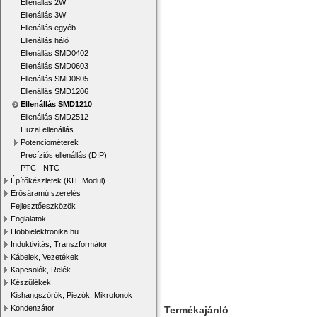
Ellenállás 2W
Ellenállás 3W
Ellenállás egyéb
Ellenállás háló
Ellenállás SMD0402
Ellenállás SMD0603
Ellenállás SMD0805
Ellenállás SMD1206
Ellenállás SMD1210
Ellenállás SMD2512
Huzal ellenállás
Potenciométerek
Precíziós ellenállás (DIP)
PTC - NTC
Építőkészletek (KIT, Modul)
Erősáramú szerelés
Fejlesztőeszközök
Foglalatok
Hobbielektronika.hu
Induktivitás, Transzformátor
Kábelek, Vezetékek
Kapcsolók, Relék
Készülékek
Kishangszórók, Piezók, Mikrofonok
Kondenzátor
Termékajánló