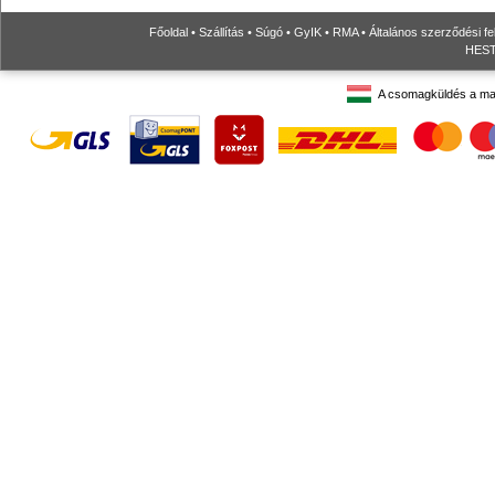
Főoldal
•
Szállítás
•
Súgó
•
GyIK
•
RMA
•
Általános szerződési fe
HESTO
A csomagküldés a ma