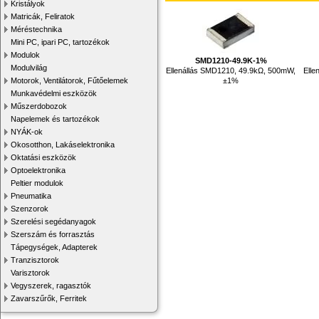
Kristályok
Matricák, Feliratok
Méréstechnika
Mini PC, ipari PC, tartozékok
Modulok
SMD1210-49.9K-1%
Modulvilág
Ellenállás SMD1210, 49.9kΩ, 500mW,
Elle
±1%
Motorok, Ventilátorok, Fűtőelemek
Munkavédelmi eszközök
Műszerdobozok
Napelemek és tartozékok
NYÁK-ok
Okosotthon, Lakáselektronika
Oktatási eszközök
Optoelektronika
Peltier modulok
Pneumatika
Szenzorok
Szerelési segédanyagok
Szerszám és forrasztás
Tápegységek, Adapterek
Tranzisztorok
Varisztorok
Vegyszerek, ragasztók
Zavarszűrők, Ferritek