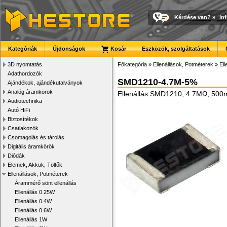
Kérdése van?
»
in
Kategóriák
Újdonságok
Kosár
Eszközök, szolgáltatások
3D nyomtatás
Főkategória
»
Ellenállások, Potméterek
»
El
Adathordozók
SMD1210-4.7M-5%
Ajándékok, ajándékutalványok
Analóg áramkörök
Ellenállás SMD1210, 4.7MΩ, 50
Audiotechnika
Autó HiFi
Biztosítékok
Csatlakozók
Csomagolás és tárolás
Digitális áramkörök
Diódák
Elemek, Akkuk, Töltők
Ellenállások, Potméterek
Árammérő sönt ellenállás
Ellenállás 0.25W
Ellenállás 0.4W
Ellenállás 0.6W
Ellenállás 1W