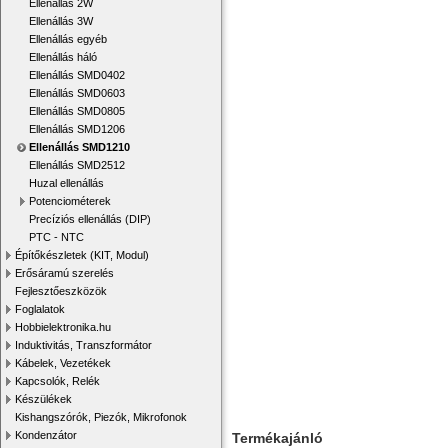
Ellenállás 2W
Ellenállás 3W
Ellenállás egyéb
Ellenállás háló
Ellenállás SMD0402
Ellenállás SMD0603
Ellenállás SMD0805
Ellenállás SMD1206
Ellenállás SMD1210
Ellenállás SMD2512
Huzal ellenállás
Potenciométerek
Precíziós ellenállás (DIP)
PTC - NTC
Építőkészletek (KIT, Modul)
Erősáramú szerelés
Fejlesztőeszközök
Foglalatok
Hobbielektronika.hu
Induktivitás, Transzformátor
Kábelek, Vezetékek
Kapcsolók, Relék
Készülékek
Kishangszórók, Piezók, Mikrofonok
Kondenzátor
Termékajánló