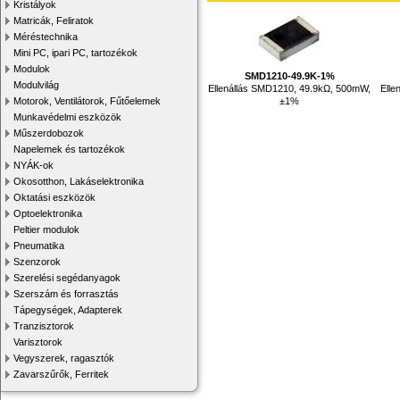
Kristályok
Matricák, Feliratok
Méréstechnika
Mini PC, ipari PC, tartozékok
Modulok
SMD1210-49.9K-1%
Modulvilág
Ellenállás SMD1210, 49.9kΩ, 500mW,
Elle
±1%
Motorok, Ventilátorok, Fűtőelemek
Munkavédelmi eszközök
Műszerdobozok
Napelemek és tartozékok
NYÁK-ok
Okosotthon, Lakáselektronika
Oktatási eszközök
Optoelektronika
Peltier modulok
Pneumatika
Szenzorok
Szerelési segédanyagok
Szerszám és forrasztás
Tápegységek, Adapterek
Tranzisztorok
Varisztorok
Vegyszerek, ragasztók
Zavarszűrők, Ferritek