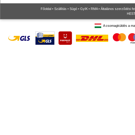
Főoldal
•
Szállítás
•
Súgó
•
GyIK
•
RMA
•
Általános szerződési fe
HESTO
A csomagküldés a ma