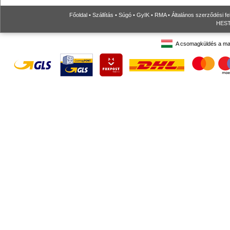
Főoldal
•
Szállítás
•
Súgó
•
GyIK
•
RMA
•
Általános szerződési fe
HESTO
A csomagküldés a ma