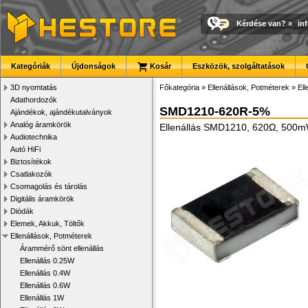
Kérdése van?
»
in
Kategóriák
Újdonságok
Kosár
Eszközök, szolgáltatások
3D nyomtatás
Főkategória
»
Ellenállások, Potméterek
»
El
Adathordozók
SMD1210-620R-5%
Ajándékok, ajándékutalványok
Analóg áramkörök
Ellenállás SMD1210, 620Ω, 500
Audiotechnika
Autó HiFi
Biztosítékok
Csatlakozók
Csomagolás és tárolás
Digitális áramkörök
Diódák
Elemek, Akkuk, Töltők
Ellenállások, Potméterek
Árammérő sönt ellenállás
Ellenállás 0.25W
Ellenállás 0.4W
Ellenállás 0.6W
Ellenállás 1W