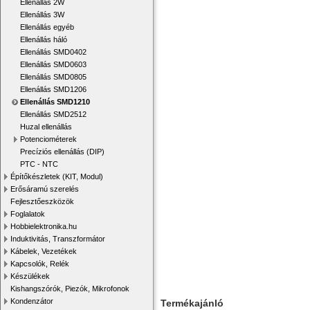
Ellenállás 2W
Ellenállás 3W
Ellenállás egyéb
Ellenállás háló
Ellenállás SMD0402
Ellenállás SMD0603
Ellenállás SMD0805
Ellenállás SMD1206
Ellenállás SMD1210
Ellenállás SMD2512
Huzal ellenállás
Potenciométerek
Precíziós ellenállás (DIP)
PTC - NTC
Építőkészletek (KIT, Modul)
Erősáramú szerelés
Fejlesztőeszközök
Foglalatok
Hobbielektronika.hu
Induktivitás, Transzformátor
Kábelek, Vezetékek
Kapcsolók, Relék
Készülékek
Kishangszórók, Piezók, Mikrofonok
Kondenzátor
Termékajánló