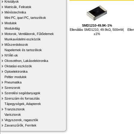
Kristályok
Matricák, Feliratok
Méréstechnika
Mini PC, ipari PC, tartozékok
Modulok
SMD1210-49.9K-1%
Modulvilág
Ellenállás SMD1210, 49.9kΩ, 500mW,
Elle
±1%
Motorok, Ventilátorok, Fűtőelemek
Munkavédelmi eszközök
Műszerdobozok
Napelemek és tartozékok
NYÁK-ok
Okosotthon, Lakáselektronika
Oktatási eszközök
Optoelektronika
Peltier modulok
Pneumatika
Szenzorok
Szerelési segédanyagok
Szerszám és forrasztás
Tápegységek, Adapterek
Tranzisztorok
Varisztorok
Vegyszerek, ragasztók
Zavarszűrők, Ferritek