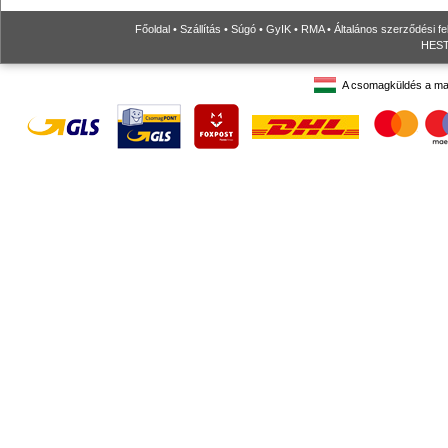
Főoldal
•
Szállítás
•
Súgó
•
GyIK
•
RMA
•
Általános szerződési fe
HESTO
A csomagküldés a ma