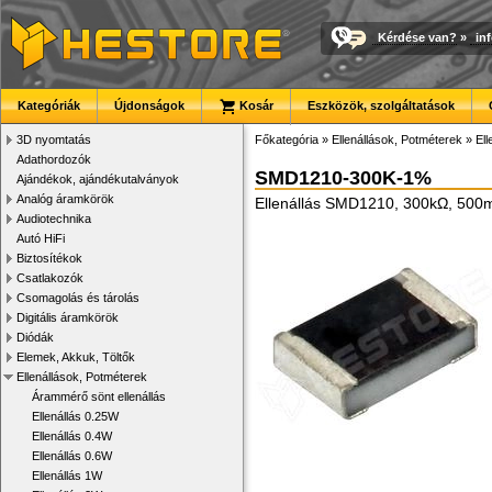
Kérdése van?
»
in
Kategóriák
Újdonságok
Kosár
Eszközök, szolgáltatások
3D nyomtatás
Főkategória
»
Ellenállások, Potméterek
»
El
Adathordozók
SMD1210-300K-1%
Ajándékok, ajándékutalványok
Analóg áramkörök
Ellenállás SMD1210, 300kΩ, 50
Audiotechnika
Autó HiFi
Biztosítékok
Csatlakozók
Csomagolás és tárolás
Digitális áramkörök
Diódák
Elemek, Akkuk, Töltők
Ellenállások, Potméterek
Árammérő sönt ellenállás
Ellenállás 0.25W
Ellenállás 0.4W
Ellenállás 0.6W
Ellenállás 1W