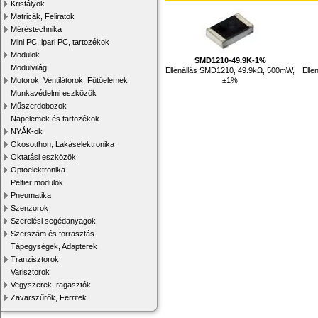
Kristályok
Matricák, Feliratok
Méréstechnika
Mini PC, ipari PC, tartozékok
Modulok
SMD1210-49.9K-1%
Modulvilág
Ellenállás SMD1210, 49.9kΩ, 500mW,
Elle
±1%
Motorok, Ventilátorok, Fűtőelemek
Munkavédelmi eszközök
Műszerdobozok
Napelemek és tartozékok
NYÁK-ok
Okosotthon, Lakáselektronika
Oktatási eszközök
Optoelektronika
Peltier modulok
Pneumatika
Szenzorok
Szerelési segédanyagok
Szerszám és forrasztás
Tápegységek, Adapterek
Tranzisztorok
Varisztorok
Vegyszerek, ragasztók
Zavarszűrők, Ferritek