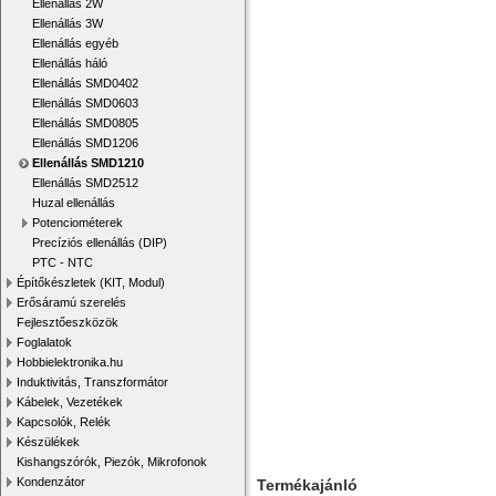
Ellenállás 2W
Ellenállás 3W
Ellenállás egyéb
Ellenállás háló
Ellenállás SMD0402
Ellenállás SMD0603
Ellenállás SMD0805
Ellenállás SMD1206
Ellenállás SMD1210
Ellenállás SMD2512
Huzal ellenállás
Potenciométerek
Precíziós ellenállás (DIP)
PTC - NTC
Építőkészletek (KIT, Modul)
Erősáramú szerelés
Fejlesztőeszközök
Foglalatok
Hobbielektronika.hu
Induktivitás, Transzformátor
Kábelek, Vezetékek
Kapcsolók, Relék
Készülékek
Kishangszórók, Piezók, Mikrofonok
Kondenzátor
Termékajánló