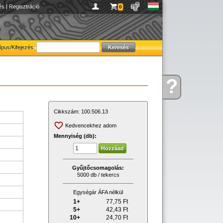
és
|
Regisztráció
0
ípus/Kifejezés:
?
Kérdése
van
Cikkszám:
100.506.13
Kedvencekhez adom
Mennyiség (db):
Gyűjtőcsomagolás:
5000 db / tekercs
Egységár ÁFA nélkül
1+
77,75
Ft
5+
42,43
Ft
10+
24,70
Ft