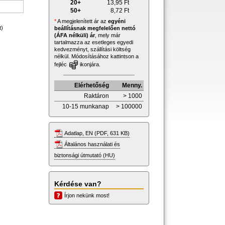
20+
13,95
Ft
50+
8,72
Ft
*
A megjelenített ár az
egyéni
t)
beállításnak megfelelően nettó
(ÁFA nélküli) ár
, mely már
tartalmazza az esetleges egyedi
kedvezményt, szállítási költség
nélkül. Módosításához kattintson a
fejléc
ikonjára.
Elérhetőség
Menny.
Raktáron
> 1000
10-15 munkanap
> 100000
Adatlap, EN (PDF, 631 KB)
Általános használati és
biztonsági útmutató (HU)
Kérdése van?
Írjon nekünk most!