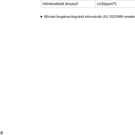
Hőmérsékleti tényező
±100ppm/℃
Bővített forgalmazói/gyártói információk (EU 2023/988 rendele
ég