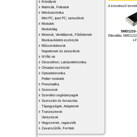
Kristályok
A következő terméke
Matricák, Feliratok
Méréstechnika
Mini PC, ipari PC, tartozékok
Modulok
Modulvilág
SMD1210-
Motorok, Ventilátorok, Fűtőelemek
Ellenállás SMD121
±
Munkavédelmi eszközök
Műszerdobozok
Napelemek és tartozékok
NYÁK-ok
Okosotthon, Lakáselektronika
Oktatási eszközök
Optoelektronika
Peltier modulok
Pneumatika
Szenzorok
Szerelési segédanyagok
Szerszám és forrasztás
Tápegységek, Adapterek
Tranzisztorok
Varisztorok
Vegyszerek, ragasztók
Zavarszűrők, Ferritek