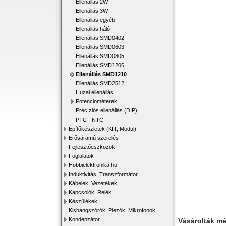
Ellenállás 2W
Ellenállás 3W
Ellenállás egyéb
Ellenállás háló
Ellenállás SMD0402
Ellenállás SMD0603
Ellenállás SMD0805
Ellenállás SMD1206
Ellenállás SMD1210
Ellenállás SMD2512
Huzal ellenállás
Potenciométerek
Precíziós ellenállás (DIP)
PTC - NTC
Építőkészletek (KIT, Modul)
Erősáramú szerelés
Fejlesztőeszközök
Foglalatok
Hobbielektronika.hu
Induktivitás, Transzformátor
Kábelek, Vezetékek
Kapcsolók, Relék
Készülékek
Kishangszórók, Piezók, Mikrofonok
Kondenzátor
Vásárolták m