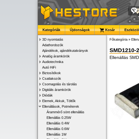
Kategóriák
Újdonságok
Kosár
Eszközök
3D nyomtatás
Főkategória
»
Ellen
Adathordozók
SMD1210-
Ajándékok, ajándékutalványok
Analóg áramkörök
Ellenállás SM
Audiotechnika
Autó HiFi
Biztosítékok
Csatlakozók
Csomagolás és tárolás
Digitális áramkörök
Diódák
Elemek, Akkuk, Töltők
Ellenállások, Potméterek
Árammérő sönt ellenállás
Ellenállás 0.25W
Ellenállás 0.4W
Ellenállás 0.6W
Ellenállás 1W