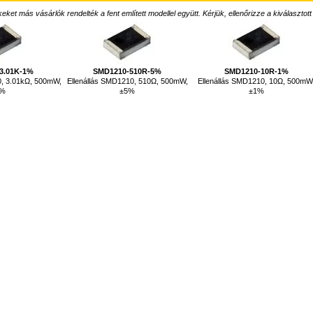
ket más vásárlók rendelték a fent említett modellel együtt. Kérjük, ellenőrizze a kiválasztott
3.01K-1%
SMD1210-510R-5%
SMD1210-10R-1%
0, 3.01kΩ, 500mW,
Ellenállás SMD1210, 510Ω, 500mW,
Ellenállás SMD1210, 10Ω, 500mW
1%
±5%
±1%