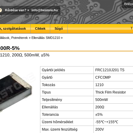
Belép
Kérdése van?
»
info@hestore.hu
T
, szolgáltatások
Cikkek
Súgó
állások, Potméterek
»
Ellenállás SMD1210
»
200R-5%
D1210, 200Ω, 500mW, ±5%
Gyártói jelölés
FRC1210J201 TS
Gyártó
CFCOMP
Tokozás
1210
Tipus
Thick Film Resistor
Teljesítmény
500mW
Ellenállás
200Ω
Tolerancia
±5%
Üzemi hőmérséklet
-55℃~+155℃
Max. üzemi feszültség
200V