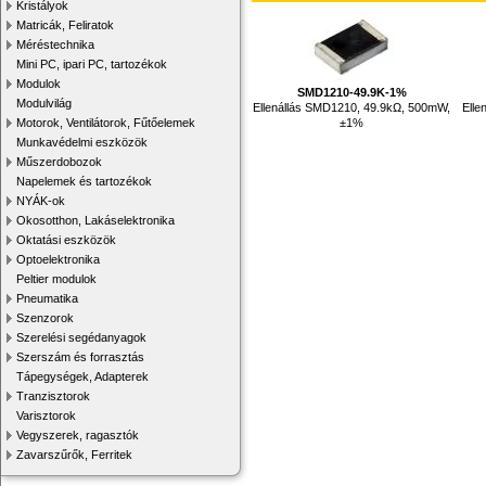
Kristályok
Matricák, Feliratok
Méréstechnika
Mini PC, ipari PC, tartozékok
Modulok
SMD1210-49.9K-1%
Modulvilág
Ellenállás SMD1210, 49.9kΩ, 500mW,
Elle
±1%
Motorok, Ventilátorok, Fűtőelemek
Munkavédelmi eszközök
Műszerdobozok
Napelemek és tartozékok
NYÁK-ok
Okosotthon, Lakáselektronika
Oktatási eszközök
Optoelektronika
Peltier modulok
Pneumatika
Szenzorok
Szerelési segédanyagok
Szerszám és forrasztás
Tápegységek, Adapterek
Tranzisztorok
Varisztorok
Vegyszerek, ragasztók
Zavarszűrők, Ferritek