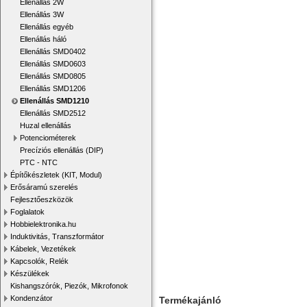
Ellenállás 2W
Ellenállás 3W
Ellenállás egyéb
Ellenállás háló
Ellenállás SMD0402
Ellenállás SMD0603
Ellenállás SMD0805
Ellenállás SMD1206
Ellenállás SMD1210
Ellenállás SMD2512
Huzal ellenállás
Potenciométerek
Precíziós ellenállás (DIP)
PTC - NTC
Építőkészletek (KIT, Modul)
Erősáramú szerelés
Fejlesztőeszközök
Foglalatok
Hobbielektronika.hu
Induktivitás, Transzformátor
Kábelek, Vezetékek
Kapcsolók, Relék
Készülékek
Kishangszórók, Piezók, Mikrofonok
Kondenzátor
Termékajánló