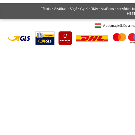
Főoldal
•
Szállítás
•
Súgó
•
GyIK
•
RMA
•
Általános szerződési fe
HESTO
A csomagküldés a ma