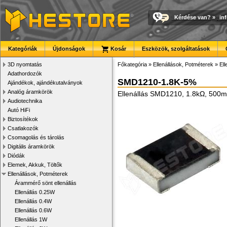
Kérdése van?
»
in
Kategóriák
Újdonságok
Kosár
Eszközök, szolgáltatások
3D nyomtatás
Főkategória
»
Ellenállások, Potméterek
»
El
Adathordozók
SMD1210-1.8K-5%
Ajándékok, ajándékutalványok
Analóg áramkörök
Ellenállás SMD1210, 1.8kΩ, 500
Audiotechnika
Autó HiFi
Biztosítékok
Csatlakozók
Csomagolás és tárolás
Digitális áramkörök
Diódák
Elemek, Akkuk, Töltők
Ellenállások, Potméterek
Árammérő sönt ellenállás
Ellenállás 0.25W
Ellenállás 0.4W
Ellenállás 0.6W
Ellenállás 1W