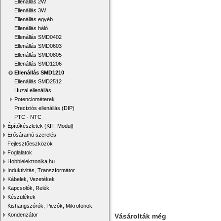
Ellenállás 2W
Ellenállás 3W
Ellenállás egyéb
Ellenállás háló
Ellenállás SMD0402
Ellenállás SMD0603
Ellenállás SMD0805
Ellenállás SMD1206
Ellenállás SMD1210
Ellenállás SMD2512
Huzal ellenállás
Potenciométerek
Precíziós ellenállás (DIP)
PTC - NTC
Építőkészletek (KIT, Modul)
Erősáramú szerelés
Fejlesztőeszközök
Foglalatok
Hobbielektronika.hu
Induktivitás, Transzformátor
Kábelek, Vezetékek
Kapcsolók, Relék
Készülékek
Kishangszórók, Piezók, Mikrofonok
Kondenzátor
Vásárolták még