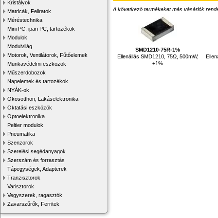
Kristályok
A következő termékeket más vásárlók rendelték
Matricák, Feliratok
Méréstechnika
Mini PC, ipari PC, tartozékok
Modulok
Modulvilág
SMD1210-75R-1%
Motorok, Ventilátorok, Fűtőelemek
Ellenállás SMD1210, 75Ω, 500mW,
Elle
±1%
Munkavédelmi eszközök
Műszerdobozok
Napelemek és tartozékok
NYÁK-ok
Okosotthon, Lakáselektronika
Oktatási eszközök
Optoelektronika
Peltier modulok
Pneumatika
Szenzorok
Szerelési segédanyagok
Szerszám és forrasztás
Tápegységek, Adapterek
Tranzisztorok
Varisztorok
Vegyszerek, ragasztók
Zavarszűrők, Ferritek