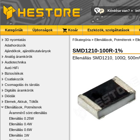
Kérdése van?
»
in
Kategóriák
Újdonságok
Kosár
Eszközök, szolgáltatások
3D nyomtatás
Főkategória
»
Ellenállások, Potméterek
»
El
Adathordozók
SMD1210-100R-1%
Ajándékok, ajándékutalványok
Analóg áramkörök
Ellenállás SMD1210, 100Ω, 500
Audiotechnika
Autó HiFi
Biztosítékok
Csatlakozók
Csomagolás és tárolás
Digitális áramkörök
Diódák
Elemek, Akkuk, Töltők
Ellenállások, Potméterek
Árammérő sönt ellenállás
Ellenállás 0.25W
Ellenállás 0.4W
Ellenállás 0.6W
Ellenállás 1W