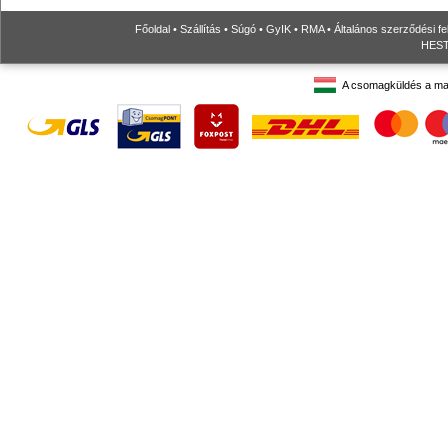
Főoldal
•
Szállítás
•
Súgó
•
GyIK
•
RMA
•
Általános szerződési fe
HESTO
A csomagküldés a ma