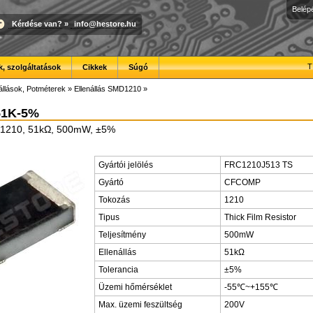
Belép
Kérdése van?
»
info@hestore.hu
T
, szolgáltatások
Cikkek
Súgó
állások, Potméterek
»
Ellenállás SMD1210
»
51K-5%
D1210, 51kΩ, 500mW, ±5%
Gyártói jelölés
FRC1210J513 TS
Gyártó
CFCOMP
Tokozás
1210
Tipus
Thick Film Resistor
Teljesítmény
500mW
Ellenállás
51kΩ
Tolerancia
±5%
Üzemi hőmérséklet
-55℃~+155℃
Max. üzemi feszültség
200V