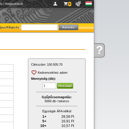
és
|
Regisztráció
0
ípus/Kifejezés:
?
Kérdése
van
Cikkszám:
100.505.70
Kedvencekhez adom
Mennyiség (db):
Gyűjtőcsomagolás:
5000 db / tekercs
Egységár ÁFA nélkül
1+
28,58
Ft
5+
16,91
Ft
10+
10,57
Ft