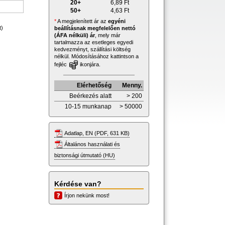
20+
6,89
Ft
50+
4,63
Ft
*
A megjelenített ár az
egyéni
t)
beállításnak megfelelően nettó
(ÁFA nélküli) ár
, mely már
tartalmazza az esetleges egyedi
kedvezményt, szállítási költség
nélkül. Módosításához kattintson a
fejléc
ikonjára.
Elérhetőség
Menny.
Beérkezés alatt
> 200
10-15 munkanap
> 50000
Adatlap, EN (PDF, 631 KB)
Általános használati és
biztonsági útmutató (HU)
Kérdése van?
Írjon nekünk most!