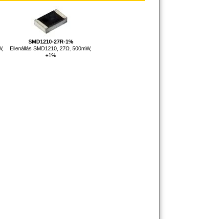
SMD1210-27R-1%
W,
Ellenállás SMD1210, 27Ω, 500mW,
±1%