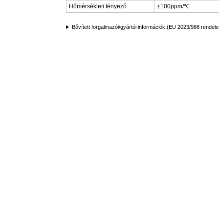
Hőmérsékleti tényező
±100ppm/℃
Bővített forgalmazói/gyártói információk (EU 2023/988 rendele