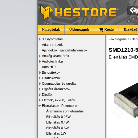
Kategóriák
Újdonságok
Kosár
Eszközök
3D nyomtatás
Főkategória
»
Ellen
Adathordozók
SMD1210-
Ajándékok, ajándékutalványok
Analóg áramkörök
Ellenállás SM
Audiotechnika
Autó HiFi
Biztosítékok
Csatlakozók
Csomagolás és tárolás
Digitális áramkörök
Diódák
Elemek, Akkuk, Töltők
Ellenállások, Potméterek
Árammérő sönt ellenállás
Ellenállás 0.25W
Ellenállás 0.4W
Ellenállás 0.6W
Ellenállás 1W