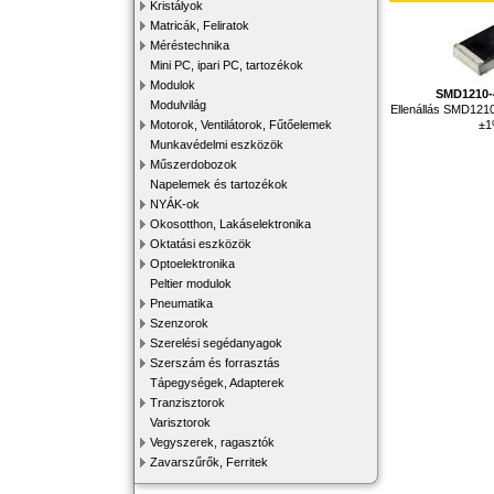
Kristályok
Matricák, Feliratok
Méréstechnika
Mini PC, ipari PC, tartozékok
Modulok
SMD1210-
Modulvilág
Ellenállás SMD121
±
Motorok, Ventilátorok, Fűtőelemek
Munkavédelmi eszközök
Műszerdobozok
Napelemek és tartozékok
NYÁK-ok
Okosotthon, Lakáselektronika
Oktatási eszközök
Optoelektronika
Peltier modulok
Pneumatika
Szenzorok
Szerelési segédanyagok
Szerszám és forrasztás
Tápegységek, Adapterek
Tranzisztorok
Varisztorok
Vegyszerek, ragasztók
Zavarszűrők, Ferritek