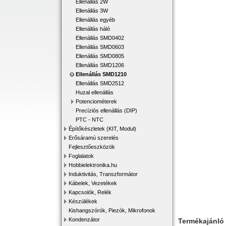
Ellenállás 2W
Ellenállás 3W
Ellenállás egyéb
Ellenállás háló
Ellenállás SMD0402
Ellenállás SMD0603
Ellenállás SMD0805
Ellenállás SMD1206
Ellenállás SMD1210
Ellenállás SMD2512
Huzal ellenállás
Potenciométerek
Precíziós ellenállás (DIP)
PTC - NTC
Építőkészletek (KIT, Modul)
Erősáramú szerelés
Fejlesztőeszközök
Foglalatok
Hobbielektronika.hu
Induktivitás, Transzformátor
Kábelek, Vezetékek
Kapcsolók, Relék
Készülékek
Kishangszórók, Piezók, Mikrofonok
Kondenzátor
Termékajánló