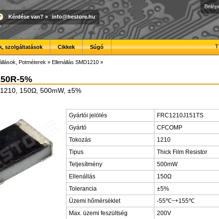
Belép
Kérdése van?
»
info@hestore.hu
T
, szolgáltatások
Cikkek
Súgó
állások, Potméterek
»
Ellenállás SMD1210
»
150R-5%
D1210, 150Ω, 500mW, ±5%
Gyártói jelölés
FRC1210J151TS
Gyártó
CFCOMP
Tokozás
1210
Tipus
Thick Film Resistor
Teljesítmény
500mW
Ellenállás
150Ω
Tolerancia
±5%
Üzemi hőmérséklet
-55℃~+155℃
Max. üzemi feszültség
200V