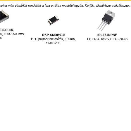
ket más vásárlók rendelték a fent említett modellel együtt. Kérjük, ellenőrizze a kiválasztott
-160R-5%
10, 160Ω, 500mW,
RKP-SMDB010
IRLZ44NPBF
5%
PTC polimer biztosíték, 100mA,
FET N 41A/55V L TO220 AB
SMD1206