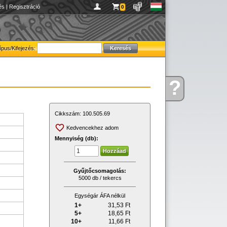
és
|
Regisztráció
0
ípus/Kifejezés:
?
Kérdése
van
Cikkszám:
100.505.69
Kedvencekhez adom
Mennyiség (db):
Gyűjtőcsomagolás:
5000 db / tekercs
Egységár ÁFA nélkül
1+
31,53
Ft
5+
18,65
Ft
10+
11,66
Ft