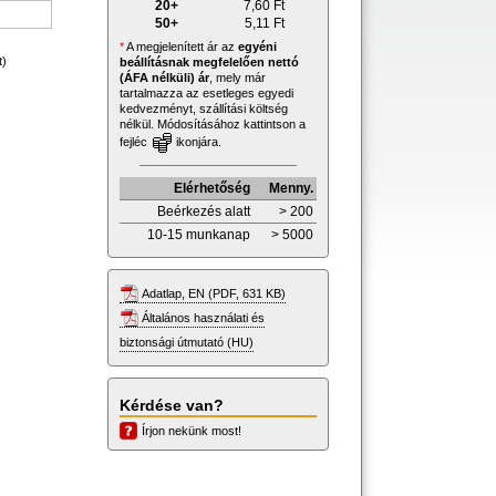
20+
7,60
Ft
50+
5,11
Ft
*
A megjelenített ár az
egyéni
t)
beállításnak megfelelően nettó
(ÁFA nélküli) ár
, mely már
tartalmazza az esetleges egyedi
kedvezményt, szállítási költség
nélkül. Módosításához kattintson a
fejléc
ikonjára.
Elérhetőség
Menny.
Beérkezés alatt
> 200
10-15 munkanap
> 5000
Adatlap, EN (PDF, 631 KB)
Általános használati és
biztonsági útmutató (HU)
Kérdése van?
Írjon nekünk most!