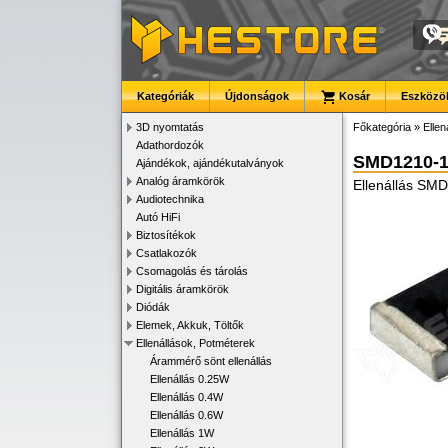
Kategóriák
Újdonságok
Kosár
Eszközök
3D nyomtatás
Főkategória
»
Ellen
Adathordozók
SMD1210-
Ajándékok, ajándékutalványok
Analóg áramkörök
Ellenállás SM
Audiotechnika
Autó HiFi
Biztosítékok
Csatlakozók
Csomagolás és tárolás
Digitális áramkörök
Diódák
Elemek, Akkuk, Töltők
Ellenállások, Potméterek
Árammérő sönt ellenállás
Ellenállás 0.25W
Ellenállás 0.4W
Ellenállás 0.6W
Ellenállás 1W