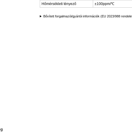
Hőmérsékleti tényező
±100ppm/℃
Bővített forgalmazói/gyártói információk (EU 2023/988 rendele
ég