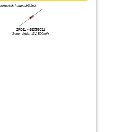
 termékek kompatibilitását.
ZPD11 = BZX55C11
Zener dióda, 11V, 500mW