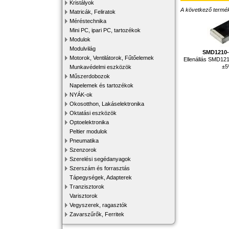
Kristályok
A következő terméke
Matricák, Feliratok
Méréstechnika
Mini PC, ipari PC, tartozékok
Modulok
Modulvilág
SMD1210
Motorok, Ventilátorok, Fűtőelemek
Ellenállás SMD12
±
Munkavédelmi eszközök
Műszerdobozok
Napelemek és tartozékok
NYÁK-ok
Okosotthon, Lakáselektronika
Oktatási eszközök
Optoelektronika
Peltier modulok
Pneumatika
Szenzorok
Szerelési segédanyagok
Szerszám és forrasztás
Tápegységek, Adapterek
Tranzisztorok
Varisztorok
Vegyszerek, ragasztók
Zavarszűrők, Ferritek