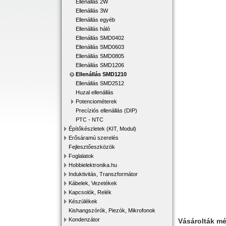
Ellenállás 2W
Ellenállás 3W
Ellenállás egyéb
Ellenállás háló
Ellenállás SMD0402
Ellenállás SMD0603
Ellenállás SMD0805
Ellenállás SMD1206
Ellenállás SMD1210
Ellenállás SMD2512
Huzal ellenállás
Potenciométerek
Precíziós ellenállás (DIP)
PTC - NTC
Építőkészletek (KIT, Modul)
Erősáramú szerelés
Fejlesztőeszközök
Foglalatok
Hobbielektronika.hu
Induktivitás, Transzformátor
Kábelek, Vezetékek
Kapcsolók, Relék
Készülékek
Kishangszórók, Piezók, Mikrofonok
Kondenzátor
Vásárolták m