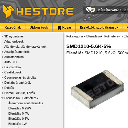
Kérdése van?
»
in
Kategóriák
Újdonságok
Kosár
Eszközök, szolgáltatások
3D nyomtatás
Főkategória
»
Ellenállások, Potméterek
»
El
Adathordozók
SMD1210-5.6K-5%
Ajándékok, ajándékutalványok
Analóg áramkörök
Ellenállás SMD1210, 5.6kΩ, 500
Audiotechnika
Autó HiFi
Biztosítékok
Csatlakozók
Csomagolás és tárolás
Digitális áramkörök
Diódák
Elemek, Akkuk, Töltők
Ellenállások, Potméterek
Árammérő sönt ellenállás
Ellenállás 0.25W
Ellenállás 0.4W
Ellenállás 0.6W
Ellenállás 1W