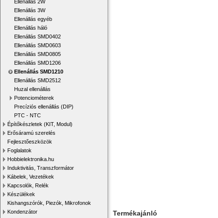
Ellenállás 2W
Ellenállás 3W
Ellenállás egyéb
Ellenállás háló
Ellenállás SMD0402
Ellenállás SMD0603
Ellenállás SMD0805
Ellenállás SMD1206
Ellenállás SMD1210
Ellenállás SMD2512
Huzal ellenállás
Potenciométerek
Precíziós ellenállás (DIP)
PTC - NTC
Építőkészletek (KIT, Modul)
Erősáramú szerelés
Fejlesztőeszközök
Foglalatok
Hobbielektronika.hu
Induktivitás, Transzformátor
Kábelek, Vezetékek
Kapcsolók, Relék
Készülékek
Kishangszórók, Piezók, Mikrofonok
Kondenzátor
Termékajánló