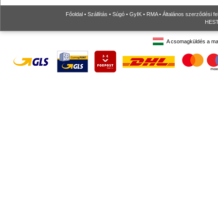
Főoldal
•
Szállítás
•
Súgó
•
GyIK
•
RMA
•
Általános szerződési fe
HESTO
A csomagküldés a ma