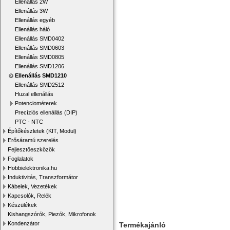
Ellenállás 2W
Ellenállás 3W
Ellenállás egyéb
Ellenállás háló
Ellenállás SMD0402
Ellenállás SMD0603
Ellenállás SMD0805
Ellenállás SMD1206
Ellenállás SMD1210
Ellenállás SMD2512
Huzal ellenállás
Potenciométerek
Precíziós ellenállás (DIP)
PTC - NTC
Építőkészletek (KIT, Modul)
Erősáramú szerelés
Fejlesztőeszközök
Foglalatok
Hobbielektronika.hu
Induktivitás, Transzformátor
Kábelek, Vezetékek
Kapcsolók, Relék
Készülékek
Kishangszórók, Piezók, Mikrofonok
Kondenzátor
Termékajánló