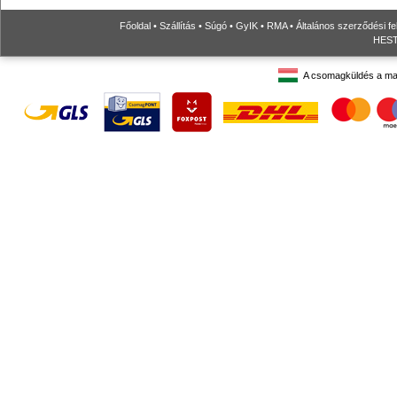
Főoldal
•
Szállítás
•
Súgó
•
GyIK
•
RMA
•
Általános szerződési fe
HESTO
A csomagküldés a ma