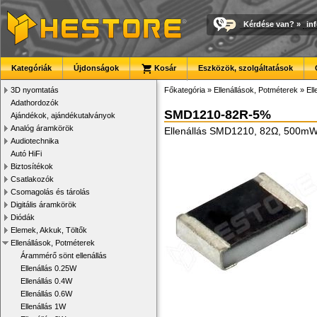
Kérdése van?
»
in
Kategóriák
Újdonságok
Kosár
Eszközök, szolgáltatások
3D nyomtatás
Főkategória
»
Ellenállások, Potméterek
»
El
Adathordozók
SMD1210-82R-5%
Ajándékok, ajándékutalványok
Analóg áramkörök
Ellenállás SMD1210, 82Ω, 500m
Audiotechnika
Autó HiFi
Biztosítékok
Csatlakozók
Csomagolás és tárolás
Digitális áramkörök
Diódák
Elemek, Akkuk, Töltők
Ellenállások, Potméterek
Árammérő sönt ellenállás
Ellenállás 0.25W
Ellenállás 0.4W
Ellenállás 0.6W
Ellenállás 1W