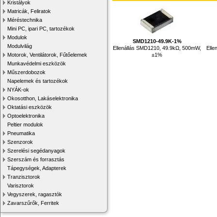
Kristályok
Matricák, Feliratok
Méréstechnika
Mini PC, ipari PC, tartozékok
Modulok
SMD1210-49.9K-1%
Modulvilág
Ellenállás SMD1210, 49.9kΩ, 500mW,
Elle
±1%
Motorok, Ventilátorok, Fűtőelemek
Munkavédelmi eszközök
Műszerdobozok
Napelemek és tartozékok
NYÁK-ok
Okosotthon, Lakáselektronika
Oktatási eszközök
Optoelektronika
Peltier modulok
Pneumatika
Szenzorok
Szerelési segédanyagok
Szerszám és forrasztás
Tápegységek, Adapterek
Tranzisztorok
Varisztorok
Vegyszerek, ragasztók
Zavarszűrők, Ferritek