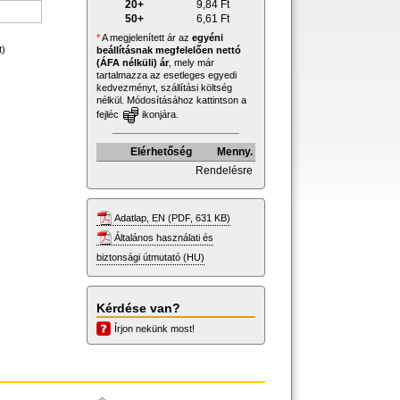
20+
9,84
Ft
50+
6,61
Ft
*
A megjelenített ár az
egyéni
t)
beállításnak megfelelően nettó
(ÁFA nélküli) ár
, mely már
tartalmazza az esetleges egyedi
kedvezményt, szállítási költség
nélkül. Módosításához kattintson a
fejléc
ikonjára.
Elérhetőség
Menny.
Rendelésre
Adatlap, EN (PDF, 631 KB)
Általános használati és
biztonsági útmutató (HU)
Kérdése van?
Írjon nekünk most!