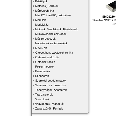
Kristályok
Matricák, Feliratok
Méréstechnika
Mini PC, ipari PC, tartozékok
SMD1210-
Modulok
Ellenállás SMD121
±
Modulvilág
Motorok, Ventilátorok, Fűtőelemek
Munkavédelmi eszközök
Műszerdobozok
Napelemek és tartozékok
NYÁK-ok
Okosotthon, Lakáselektronika
Oktatási eszközök
Optoelektronika
Peltier modulok
Pneumatika
Szenzorok
Szerelési segédanyagok
Szerszám és forrasztás
Tápegységek, Adapterek
Tranzisztorok
Varisztorok
Vegyszerek, ragasztók
Zavarszűrők, Ferritek