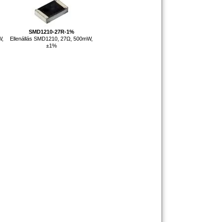
SMD1210-27R-1%
W,
Ellenállás SMD1210, 27Ω, 500mW,
±1%