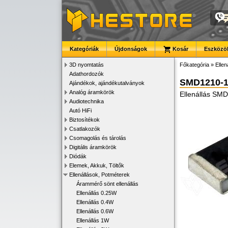
Kategóriák
Újdonságok
Kosár
Eszközök
3D nyomtatás
Főkategória
»
Ellen
Adathordozók
SMD1210-
Ajándékok, ajándékutalványok
Analóg áramkörök
Ellenállás SM
Audiotechnika
Autó HiFi
Biztosítékok
Csatlakozók
Csomagolás és tárolás
Digitális áramkörök
Diódák
Elemek, Akkuk, Töltők
Ellenállások, Potméterek
Árammérő sönt ellenállás
Ellenállás 0.25W
Ellenállás 0.4W
Ellenállás 0.6W
Ellenállás 1W