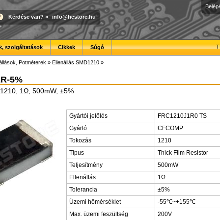
Belép
Kérdése van?
»
info@hestore.hu
T
, szolgáltatások
Cikkek
Súgó
állások, Potméterek
»
Ellenállás SMD1210
»
1R-5%
D1210, 1Ω, 500mW, ±5%
Gyártói jelölés
FRC1210J1R0 TS
Gyártó
CFCOMP
Tokozás
1210
Tipus
Thick Film Resistor
Teljesítmény
500mW
Ellenállás
1Ω
Tolerancia
±5%
Üzemi hőmérséklet
-55℃~+155℃
Max. üzemi feszültség
200V