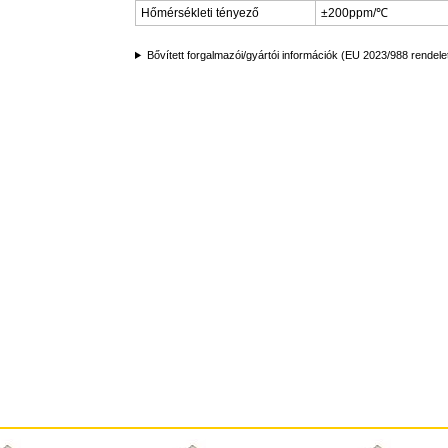
Hőmérsékleti tényező
±200ppm/℃
Bővített forgalmazói/gyártói információk (EU 2023/988 rendele