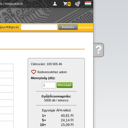
és
|
Regisztráció
0
ípus/Kifejezés:
?
Kérdése
van
Cikkszám:
100.505.46
Kedvencekhez adom
Mennyiség (db):
Gyűjtőcsomagolás:
5000 db / tekercs
Egységár ÁFA nélkül
1+
40,81
Ft
5+
24,14
Ft
10+
15,09
Ft