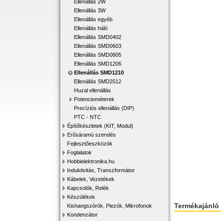
Ellenállás 2W
Ellenállás 3W
Ellenállás egyéb
Ellenállás háló
Ellenállás SMD0402
Ellenállás SMD0603
Ellenállás SMD0805
Ellenállás SMD1206
Ellenállás SMD1210
Ellenállás SMD2512
Huzal ellenállás
Potenciométerek
Precíziós ellenállás (DIP)
PTC - NTC
Építőkészletek (KIT, Modul)
Erősáramú szerelés
Fejlesztőeszközök
Foglalatok
Hobbielektronika.hu
Induktivitás, Transzformátor
Kábelek, Vezetékek
Kapcsolók, Relék
Készülékek
Termékajánló
Kishangszórók, Piezók, Mikrofonok
Kondenzátor