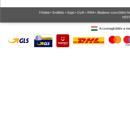
Főoldal
•
Szállítás
•
Súgó
•
GyIK
•
RMA
•
Általános szerződési fe
HESTO
A csomagküldés a ma