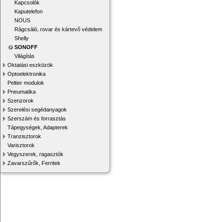
Kapcsolók
Kaputelefon
NOUS
Rágcsáló, rovar és kártevő védelem
Shelly
SONOFF
Világítás
Oktatási eszközök
Optoelektronika
Peltier modulok
Pneumatika
Szenzorok
Szerelési segédanyagok
Szerszám és forrasztás
Tápegységek, Adapterek
Tranzisztorok
Varisztorok
Vegyszerek, ragasztók
Zavarszűrők, Ferritek