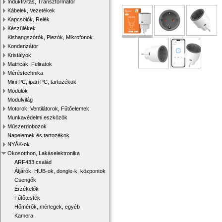
Induktivitás, Transzformátor
Kábelek, Vezetékek
Kapcsolók, Relék
Készülékek
Kishangszórók, Piezók, Mikrofonok
Kondenzátor
Kristályok
Matricák, Feliratok
Méréstechnika
Mini PC, ipari PC, tartozékok
Modulok
Modulvilág
Motorok, Ventilátorok, Fűtőelemek
Munkavédelmi eszközök
Műszerdobozok
Napelemek és tartozékok
NYÁK-ok
Okosotthon, Lakáselektronika
ARF433 család
Átjárók, HUB-ok, dongle-k, központok
Csengők
Érzékelők
Fűtőtestek
Hőmérők, mérlegek, egyéb
Kamera