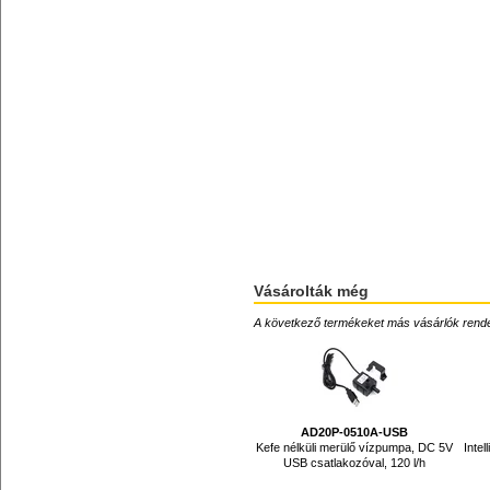
Vásárolták még
A következő termékeket más vásárlók rendelték
AD20P-0510A-USB
Kefe nélküli merülő vízpumpa, DC 5V
Inte
USB csatlakozóval, 120 l/h