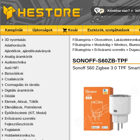
Kérdése van?
»
in
Kategóriák
Újdonságok
Kosár
Eszközök, szolgáltatások
3D nyomtatás
Főkategória
»
Okosotthon, Lakáselektronika
Főkategória
»
Modulvilág
»
Wireless, Bluetoo
Adathordozók
Főkategória
»
Erősáramú szerelés
»
Dugasz
Ajándékok, ajándékutalványok
Analóg áramkörök
SONOFF-S60ZB-TPF
Audiotechnika
Sonoff S60 Zigbee 3.0 TPF Smart
Autó HiFi
Biztosítékok
Csatlakozók
Csomagolás és tárolás
Digitális áramkörök
Diódák
Elemek, Akkuk, Töltők
Ellenállások, Potméterek
Építőkészletek (KIT, Modul)
Erősáramú szerelés
Fejlesztőeszközök
Foglalatok
Hobbielektronika.hu