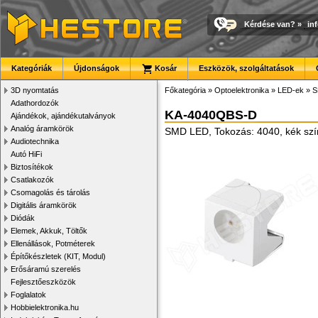
Kérdése van?
»
in
Kategóriák
Újdonságok
Kosár
Eszközök, szolgáltatások
3D nyomtatás
Főkategória
»
Optoelektronika
»
LED-ek
»
S
Adathordozók
KA-4040QBS-D
Ajándékok, ajándékutalványok
Analóg áramkörök
SMD LED, Tokozás: 4040, kék szín
Audiotechnika
Autó HiFi
Biztosítékok
Csatlakozók
Csomagolás és tárolás
Digitális áramkörök
Diódák
Elemek, Akkuk, Töltők
Ellenállások, Potméterek
Építőkészletek (KIT, Modul)
Erősáramú szerelés
Fejlesztőeszközök
Foglalatok
Hobbielektronika.hu