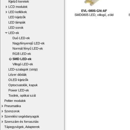
Kijelző keretek
LCD modulok
EVL-0805-GN-AF
LED kellékek
SMD0805 LED, villogó, zöld
LED kijelzők
LED lámpák
LED sorok
LED-ek
Duó LED-ek
Nagyfényerejű LED-ek
Normál fényű LED-ek
RGB LED-ek
SMD LED-ek
Villogó LED-ek
LED-szalagok (strip)
Lézer diódák
OLED kijelzők
Optocsatolók, kapuk
Power LED-ek
Toslink, optikai szál
Peltier modulok
Pneumatika
Szenzorok
Szerelési segédanyagok
Szerszám és forrasztás
Tápegységek, Adapterek