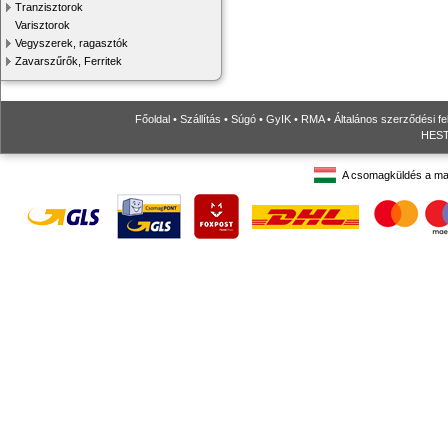
Tranzisztorok
Varisztorok
Vegyszerek, ragasztók
Zavarszűrők, Ferritek
Főoldal
•
Szállítás
•
Súgó
•
GyIK
•
RMA
•
Általános szerződési fe
HESTO
A csomagküldés a ma