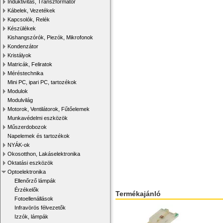
Induktivitás, Transzformátor
Kábelek, Vezetékek
Kapcsolók, Relék
Készülékek
Kishangszórók, Piezók, Mikrofonok
Kondenzátor
Kristályok
Matricák, Feliratok
Méréstechnika
Mini PC, ipari PC, tartozékok
Modulok
Modulvilág
Motorok, Ventilátorok, Fűtőelemek
Munkavédelmi eszközök
Műszerdobozok
Napelemek és tartozékok
NYÁK-ok
Okosotthon, Lakáselektronika
Oktatási eszközök
Optoelektronika
Ellenőrző lámpák
Érzékelők
Termékajánló
Fotoellenállások
Infravörös félvezetők
Izzók, lámpák