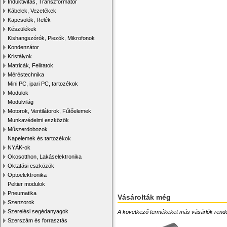
Induktivitás, Transzformátor
Kábelek, Vezetékek
Kapcsolók, Relék
Készülékek
Kishangszórók, Piezók, Mikrofonok
Kondenzátor
Kristályok
Matricák, Feliratok
Méréstechnika
Mini PC, ipari PC, tartozékok
Modulok
Modulvilág
Motorok, Ventilátorok, Fűtőelemek
Munkavédelmi eszközök
Műszerdobozok
Napelemek és tartozékok
NYÁK-ok
Okosotthon, Lakáselektronika
Oktatási eszközök
Optoelektronika
Peltier modulok
Pneumatika
Vásárolták még
Szenzorok
Szerelési segédanyagok
A következő termékeket más vásárlók rendelték
Szerszám és forrasztás