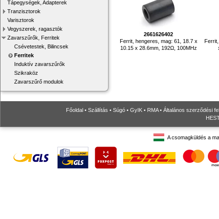
Tápegységek, Adapterek
Tranzisztorok
Varisztorok
Vegyszerek, ragasztók
2661626402
Zavarszűrők, Ferritek
Ferrit, hengeres, mag: 61, 18.7 x
Ferrit
Csévetestek, Bilincsek
10.15 x 28.6mm, 192Ω, 100MHz
Ferritek
Induktív zavarszűrők
Szikraköz
Zavarszűrő modulok
Főoldal
•
Szállítás
•
Súgó
•
GyIK
•
RMA
•
Általános szerződési fe
HESTO
A csomagküldés a ma