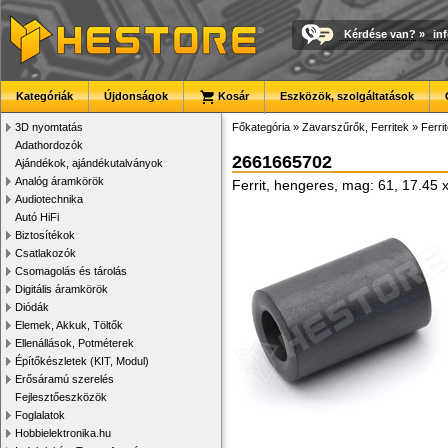
Kérdése van?
»
in
Kategóriák
Újdonságok
Kosár
Eszközök, szolgáltatások
3D nyomtatás
Főkategória
»
Zavarszűrők, Ferritek
»
Ferri
Adathordozók
2661665702
Ajándékok, ajándékutalványok
Analóg áramkörök
Ferrit, hengeres, mag: 61, 17.45
Audiotechnika
Autó HiFi
Biztosítékok
Csatlakozók
Csomagolás és tárolás
Digitális áramkörök
Diódák
Elemek, Akkuk, Töltők
Ellenállások, Potméterek
Építőkészletek (KIT, Modul)
Erősáramú szerelés
Fejlesztőeszközök
Foglalatok
Hobbielektronika.hu