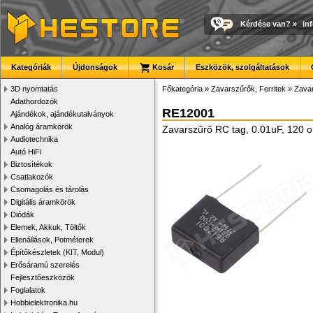
Kérdése van?
»
in
Kategóriák
Újdonságok
Kosár
Eszközök, szolgáltatások
3D nyomtatás
Főkategória
»
Zavarszűrők, Ferritek
»
Zava
Adathordozók
RE12001
Ajándékok, ajándékutalványok
Analóg áramkörök
Zavarszűrő RC tag, 0.01uF, 120
Audiotechnika
Autó HiFi
Biztosítékok
Csatlakozók
Csomagolás és tárolás
Digitális áramkörök
Diódák
Elemek, Akkuk, Töltők
Ellenállások, Potméterek
Építőkészletek (KIT, Modul)
Erősáramú szerelés
Fejlesztőeszközök
Foglalatok
Hobbielektronika.hu