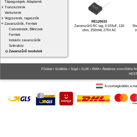
Tápegységek, Adapterek
Tranzisztorok
Varisztorok
Vegyszerek, ragasztók
RE120033
Zavarszűrők, Ferritek
Zavarszűrő RC tag, 0.033uF, 120
Sh
Csévetestek, Bilincsek
ohm, 250mW, 275V AC
i
Ferritek
Induktív zavarszűrők
Szikraköz
Zavarszűrő modulok
Főoldal
•
Szállítás
•
Súgó
•
GyIK
•
RMA
•
Általános szerződési fe
HESTO
A csomagküldés a ma