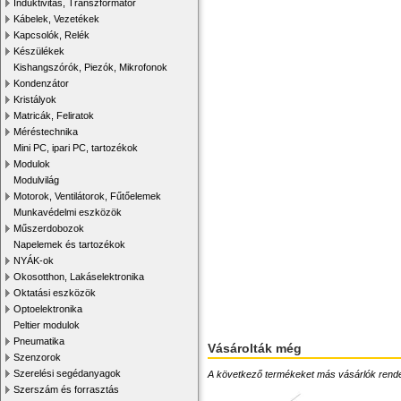
Induktivitás, Transzformátor
Kábelek, Vezetékek
Kapcsolók, Relék
Készülékek
Kishangszórók, Piezók, Mikrofonok
Kondenzátor
Kristályok
Matricák, Feliratok
Méréstechnika
Mini PC, ipari PC, tartozékok
Modulok
Modulvilág
Motorok, Ventilátorok, Fűtőelemek
Munkavédelmi eszközök
Műszerdobozok
Napelemek és tartozékok
NYÁK-ok
Okosotthon, Lakáselektronika
Oktatási eszközök
Optoelektronika
Peltier modulok
Pneumatika
Vásárolták még
Szenzorok
Szerelési segédanyagok
A következő termékeket más vásárlók rendelték
Szerszám és forrasztás