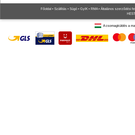
Főoldal
•
Szállítás
•
Súgó
•
GyIK
•
RMA
•
Általános szerződési fe
HESTO
A csomagküldés a ma