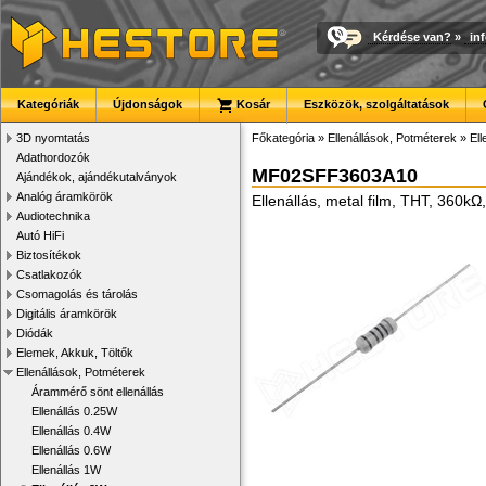
Kérdése van?
»
in
Kategóriák
Újdonságok
Kosár
Eszközök, szolgáltatások
3D nyomtatás
Főkategória
»
Ellenállások, Potméterek
»
Ell
Adathordozók
MF02SFF3603A10
Ajándékok, ajándékutalványok
Analóg áramkörök
Ellenállás, metal film, THT, 360k
Audiotechnika
Autó HiFi
Biztosítékok
Csatlakozók
Csomagolás és tárolás
Digitális áramkörök
Diódák
Elemek, Akkuk, Töltők
Ellenállások, Potméterek
Árammérő sönt ellenállás
Ellenállás 0.25W
Ellenállás 0.4W
Ellenállás 0.6W
Ellenállás 1W