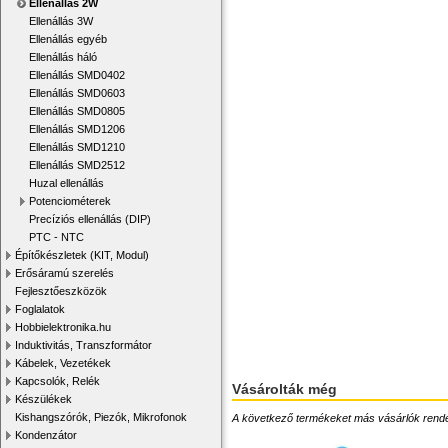
Ellenállás 2W
Ellenállás 3W
Ellenállás egyéb
Ellenállás háló
Ellenállás SMD0402
Ellenállás SMD0603
Ellenállás SMD0805
Ellenállás SMD1206
Ellenállás SMD1210
Ellenállás SMD2512
Huzal ellenállás
Potenciométerek
Precíziós ellenállás (DIP)
PTC - NTC
Építőkészletek (KIT, Modul)
Erősáramú szerelés
Fejlesztőeszközök
Foglalatok
Hobbielektronika.hu
Induktivitás, Transzformátor
Kábelek, Vezetékek
Kapcsolók, Relék
Vásárolták még
Készülékek
Kishangszórók, Piezók, Mikrofonok
A következő termékeket más vásárlók rendelték
Kondenzátor