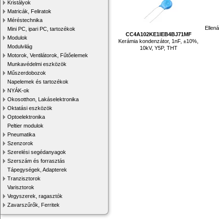
Kristályok
Matricák, Feliratok
Méréstechnika
Ellen
Mini PC, ipari PC, tartozékok
CC4A102KE1IEB4BJ71MF
Modulok
Kerámia kondenzátor, 1nF, ±10%,
Modulvilág
10kV, Y5P, THT
Motorok, Ventilátorok, Fűtőelemek
Munkavédelmi eszközök
Műszerdobozok
Napelemek és tartozékok
NYÁK-ok
Okosotthon, Lakáselektronika
Oktatási eszközök
Optoelektronika
Peltier modulok
Pneumatika
Szenzorok
Szerelési segédanyagok
Szerszám és forrasztás
Tápegységek, Adapterek
Tranzisztorok
Varisztorok
Vegyszerek, ragasztók
Zavarszűrők, Ferritek