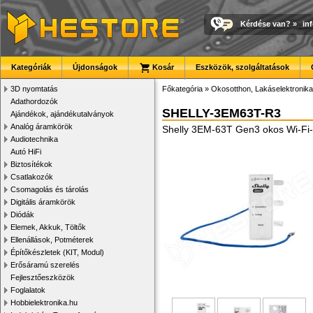
Kérdése van?
»
in
Kategóriák
Újdonságok
Kosár
Eszközök, szolgáltatások
3D nyomtatás
Főkategória
»
Okosotthon, Lakáselektronika
Adathordozók
SHELLY-3EM63T-R3
Ajándékok, ajándékutalványok
Analóg áramkörök
Shelly 3EM-63T Gen3 okos Wi-Fi-
Audiotechnika
Autó HiFi
Biztosítékok
Csatlakozók
Csomagolás és tárolás
Digitális áramkörök
Diódák
Elemek, Akkuk, Töltők
Ellenállások, Potméterek
Építőkészletek (KIT, Modul)
Erősáramú szerelés
Fejlesztőeszközök
Foglalatok
Hobbielektronika.hu