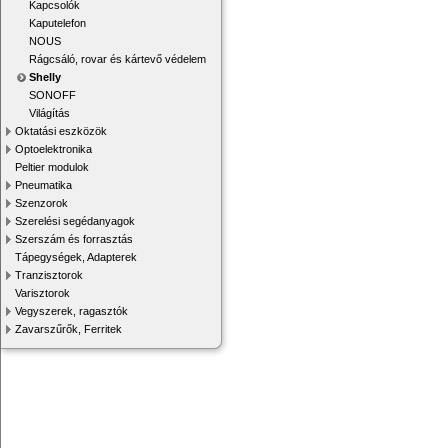
Kapcsolók
Kaputelefon
NOUS
Rágcsáló, rovar és kártevő védelem
Shelly
SONOFF
Világítás
Oktatási eszközök
Optoelektronika
Peltier modulok
Pneumatika
Szenzorok
Szerelési segédanyagok
Szerszám és forrasztás
Tápegységek, Adapterek
Tranzisztorok
Varisztorok
Vegyszerek, ragasztók
Zavarszűrők, Ferritek