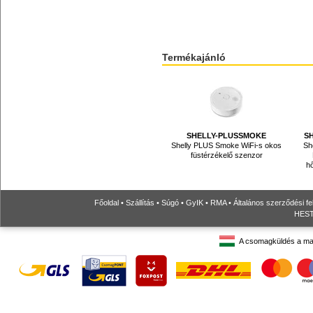
Termékajánló
SHELLY-PLUSSMOKE
S
Shelly PLUS Smoke WiFi-s okos
Sh
füstérzékelő szenzor
hő
Főoldal
•
Szállítás
•
Súgó
•
GyIK
•
RMA
•
Általános szerződési fe
HESTO
A csomagküldés a ma