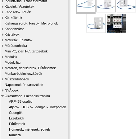
Induktivitás, Transzformátor
Kábelek, Vezetékek
Kapcsolók, Relék
Készülékek
Kishangszórók, Piezók, Mikrofonok
Kondenzátor
Kristályok
Matricák, Feliratok
Méréstechnika
Mini PC, ipari PC, tartozékok
Modulok
Modulvilág
Motorok, Ventilátorok, Fűtőelemek
Munkavédelmi eszközök
Műszerdobozok
Napelemek és tartozékok
NYÁK-ok
Okosotthon, Lakáselektronika
ARF433 család
Átjárók, HUB-ok, dongle-k, központok
Csengők
Érzékelők
Fűtőtestek
Hőmérők, mérlegek, egyéb
Kamera