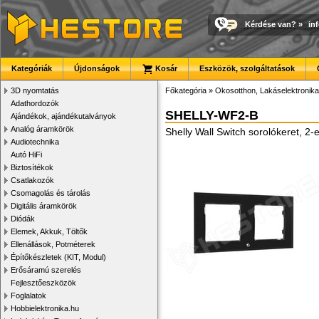
Kérdése van?
»
in
Kategóriák
Újdonságok
Kosár
Eszközök, szolgáltatások
3D nyomtatás
Főkategória
»
Okosotthon, Lakáselektronika
Adathordozók
SHELLY-WF2-B
Ajándékok, ajándékutalványok
Analóg áramkörök
Shelly Wall Switch sorolókeret, 2-
Audiotechnika
Autó HiFi
Biztosítékok
Csatlakozók
Csomagolás és tárolás
Digitális áramkörök
Diódák
Elemek, Akkuk, Töltők
Ellenállások, Potméterek
Építőkészletek (KIT, Modul)
Erősáramú szerelés
Fejlesztőeszközök
Foglalatok
Hobbielektronika.hu