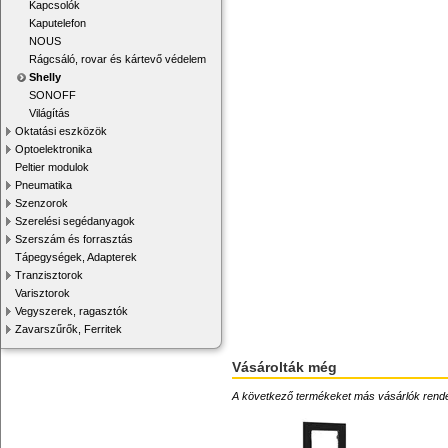
Kapcsolók
Kaputelefon
NOUS
Rágcsáló, rovar és kártevő védelem
Shelly
SONOFF
Világítás
Oktatási eszközök
Optoelektronika
Peltier modulok
Pneumatika
Szenzorok
Szerelési segédanyagok
Szerszám és forrasztás
Tápegységek, Adapterek
Tranzisztorok
Varisztorok
Vegyszerek, ragasztók
Zavarszűrők, Ferritek
Vásárolták még
A következő termékeket más vásárlók rendelték