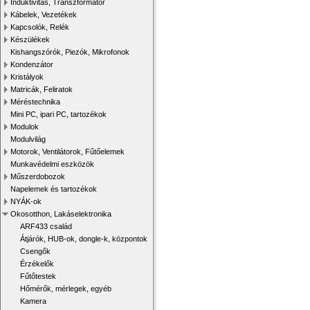
Induktivitás, Transzformátor
Kábelek, Vezetékek
Kapcsolók, Relék
Készülékek
Kishangszórók, Piezók, Mikrofonok
Kondenzátor
Kristályok
Matricák, Feliratok
Méréstechnika
Mini PC, ipari PC, tartozékok
Modulok
Modulvilág
Motorok, Ventilátorok, Fűtőelemek
Munkavédelmi eszközök
Műszerdobozok
Napelemek és tartozékok
NYÁK-ok
Okosotthon, Lakáselektronika
ARF433 család
Átjárók, HUB-ok, dongle-k, központok
Csengők
Érzékelők
Fűtőtestek
Hőmérők, mérlegek, egyéb
Kamera