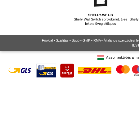
SHELLY-WF1-B
Shelly Wall Switch sorolókeret, 1-es
Shelly
fekete üveg előlapos
Főoldal
•
Szállítás
•
Súgó
•
GyIK
•
RMA
•
Általános szerződési fe
HESTO
A csomagküldés a ma