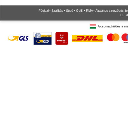
Főoldal
•
Szállítás
•
Súgó
•
GyIK
•
RMA
•
Általános szerződési fe
HESTO
A csomagküldés a ma