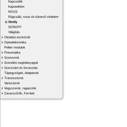
Kapcsolók
Kaputelefon
NOUS
Rágcsáló, rovar és kártevő védelem
Shelly
SONOFF
Világítás
Oktatási eszközök
Optoelektronika
Peltier modulok
Pneumatika
Szenzorok
Szerelési segédanyagok
Szerszám és forrasztás
Tápegységek, Adapterek
Tranzisztorok
Varisztorok
Vegyszerek, ragasztók
Zavarszűrők, Ferritek