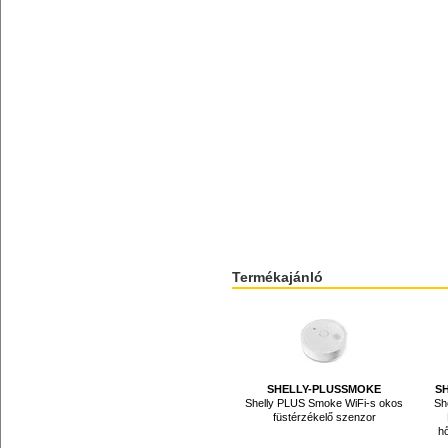
Termékajánló
SHELLY-PLUSSMOKE
S
Shelly PLUS Smoke WiFi-s okos
Sh
füstérzékelő szenzor
hő