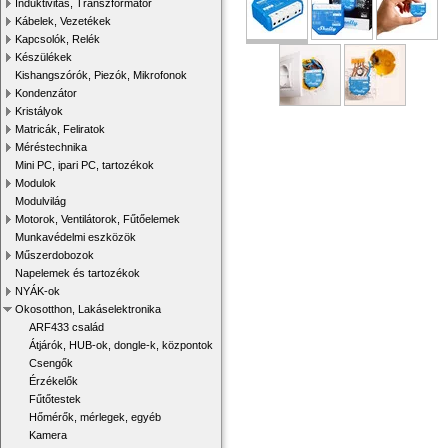
Induktivitás, Transzformátor
Kábelek, Vezetékek
Kapcsolók, Relék
Készülékek
Kishangszórók, Piezók, Mikrofonok
Kondenzátor
Kristályok
Matricák, Feliratok
Méréstechnika
Mini PC, ipari PC, tartozékok
Modulok
Modulvilág
Motorok, Ventilátorok, Fűtőelemek
Munkavédelmi eszközök
Műszerdobozok
Napelemek és tartozékok
NYÁK-ok
Okosotthon, Lakáselektronika
ARF433 család
Átjárók, HUB-ok, dongle-k, központok
Csengők
Érzékelők
Fűtőtestek
Hőmérők, mérlegek, egyéb
Kamera