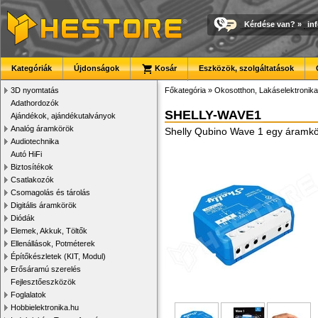
Kérdése van?
»
in
Kategóriák
Újdonságok
Kosár
Eszközök, szolgáltatások
3D nyomtatás
Főkategória
»
Okosotthon, Lakáselektronika
Adathordozók
SHELLY-WAVE1
Ajándékok, ajándékutalványok
Analóg áramkörök
Shelly Qubino Wave 1 egy áramkör
Audiotechnika
Autó HiFi
Biztosítékok
Csatlakozók
Csomagolás és tárolás
Digitális áramkörök
Diódák
Elemek, Akkuk, Töltők
Ellenállások, Potméterek
Építőkészletek (KIT, Modul)
Erősáramú szerelés
Fejlesztőeszközök
Foglalatok
Hobbielektronika.hu