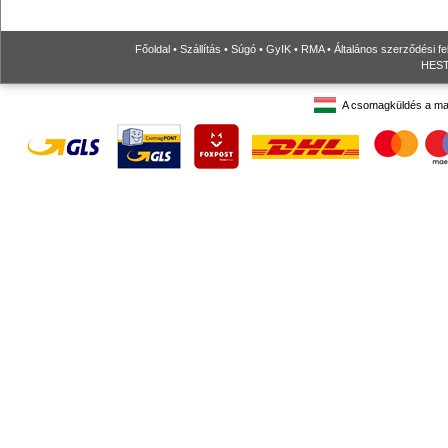
Főoldal
•
Szállítás
•
Súgó
•
GyIK
•
RMA
•
Általános szerződési fe
HESTO
A csomagküldés a ma