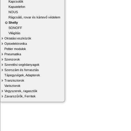
Kapcsolók
Kaputelefon
NOUS
Rágcsáló, rovar és kártevő védelem
Shelly
SONOFF
Világítás
Oktatási eszközök
Optoelektronika
Peltier modulok
Pneumatika
Szenzorok
Szerelési segédanyagok
Szerszám és forrasztás
Tápegységek, Adapterek
Tranzisztorok
Varisztorok
Vegyszerek, ragasztók
Zavarszűrők, Ferritek