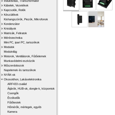
Induktivitás, Transzformátor
Kábelek, Vezetékek
Kapcsolók, Relék
Készülékek
Kishangszórók, Piezók, Mikrofonok
Kondenzátor
Kristályok
Matricák, Feliratok
Méréstechnika
Mini PC, ipari PC, tartozékok
Modulok
Modulvilág
Motorok, Ventilátorok, Fűtőelemek
Munkavédelmi eszközök
Műszerdobozok
Napelemek és tartozékok
NYÁK-ok
Okosotthon, Lakáselektronika
ARF433 család
Átjárók, HUB-ok, dongle-k, központok
Csengők
Érzékelők
Fűtőtestek
Hőmérők, mérlegek, egyéb
Kamera