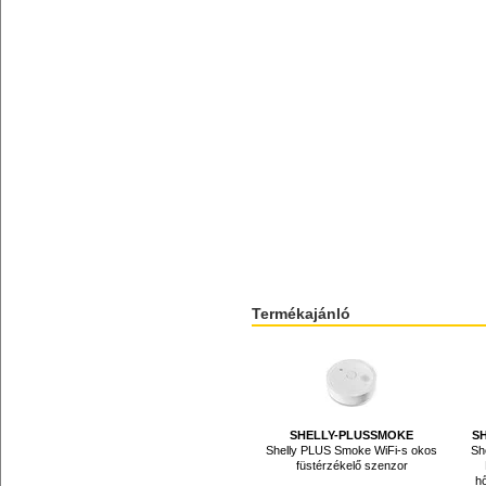
Termékajánló
SHELLY-PLUSSMOKE
S
Shelly PLUS Smoke WiFi-s okos
Sh
füstérzékelő szenzor
hő