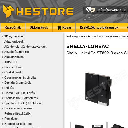
Kérdése van?
»
in
Kategóriák
Újdonságok
Kosár
Eszközök, szolgáltatások
3D nyomtatás
Főkategória
»
Okosotthon, Lakáselektronika
Adathordozók
SHELLY-LGHVAC
Ajándékok, ajándékutalványok
Analóg áramkörök
Shelly LinkedGo ST802-B okos Wi
Audiotechnika
Autó HiFi
Biztosítékok
Csatlakozók
Csomagolás és tárolás
Digitális áramkörök
Diódák
Elemek, Akkuk, Töltők
Ellenállások, Potméterek
Építőkészletek (KIT, Modul)
Erősáramú szerelés
Fejlesztőeszközök
Foglalatok
Hobbielektronika.hu