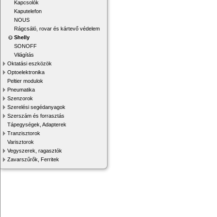
Kapcsolók
Kaputelefon
NOUS
Rágcsáló, rovar és kártevő védelem
Shelly
SONOFF
Világítás
Oktatási eszközök
Optoelektronika
Peltier modulok
Pneumatika
Szenzorok
Szerelési segédanyagok
Szerszám és forrasztás
Tápegységek, Adapterek
Tranzisztorok
Varisztorok
Vegyszerek, ragasztók
Zavarszűrők, Ferritek