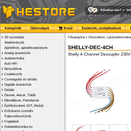
Kérdése van?
»
in
Kategóriák
Újdonságok
Kosár
Eszközök, szolgáltatások
3D nyomtatás
Főkategória
»
Okosotthon, Lakáselektronika
Adathordozók
SHELLY-DEC-4CH
Ajándékok, ajándékutalványok
Analóg áramkörök
Shelly 4-Channel Decoupler 230V
Audiotechnika
Autó HiFi
Biztosítékok
Csatlakozók
Csomagolás és tárolás
Digitális áramkörök
Diódák
Elemek, Akkuk, Töltők
Ellenállások, Potméterek
Építőkészletek (KIT, Modul)
Erősáramú szerelés
Fejlesztőeszközök
Foglalatok
Hobbielektronika.hu