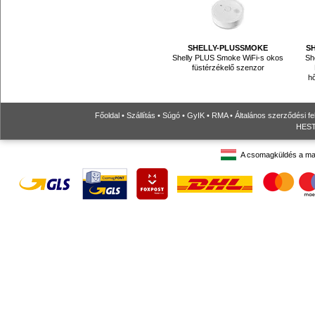
SHELLY-PLUSSMOKE
S
Shelly PLUS Smoke WiFi-s okos
Sh
füstérzékelő szenzor
hő
Főoldal
•
Szállítás
•
Súgó
•
GyIK
•
RMA
•
Általános szerződési fe
HESTO
A csomagküldés a ma