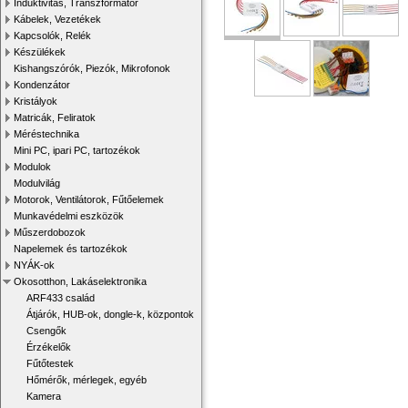
Induktivitás, Transzformátor
Kábelek, Vezetékek
Kapcsolók, Relék
Készülékek
Kishangszórók, Piezók, Mikrofonok
Kondenzátor
Kristályok
Matricák, Feliratok
Méréstechnika
Mini PC, ipari PC, tartozékok
Modulok
Modulvilág
Motorok, Ventilátorok, Fűtőelemek
Munkavédelmi eszközök
Műszerdobozok
Napelemek és tartozékok
NYÁK-ok
Okosotthon, Lakáselektronika
ARF433 család
Átjárók, HUB-ok, dongle-k, központok
Csengők
Érzékelők
Fűtőtestek
Hőmérők, mérlegek, egyéb
Kamera