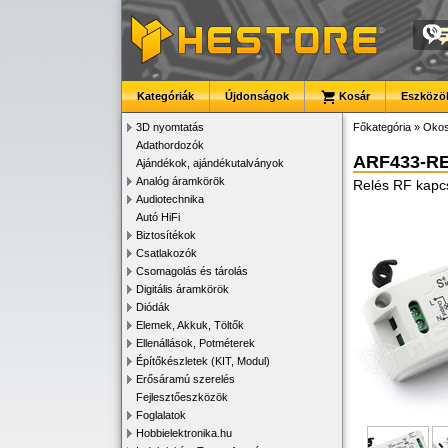
Kategóriák
Újdonságok
Kosár
Eszközök
3D nyomtatás
Főkategória
»
Okos
Adathordozók
ARF433-R
Ajándékok, ajándékutalványok
Analóg áramkörök
Relés RF kapc
Audiotechnika
Autó HiFi
Biztosítékok
Csatlakozók
Csomagolás és tárolás
Digitális áramkörök
Diódák
Elemek, Akkuk, Töltők
Ellenállások, Potméterek
Építőkészletek (KIT, Modul)
Erősáramú szerelés
Fejlesztőeszközök
Foglalatok
Hobbielektronika.hu