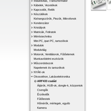
Induktivitás, Transzformátor
Kábelek, Vezetékek
Kapcsolók, Relék
Készülékek
Kishangszórók, Piezók, Mikrofonok
Kondenzátor
Kristályok
Matricák, Feliratok
Méréstechnika
Mini PC, ipari PC, tartozékok
Modulok
Modulvilág
Motorok, Ventilátorok, Fűtőelemek
Munkavédelmi eszközök
Műszerdobozok
Napelemek és tartozékok
NYÁK-ok
Okosotthon, Lakáselektronika
ARF433 család
Átjárók, HUB-ok, dongle-k, központok
Csengők
Érzékelők
Fűtőtestek
Hőmérők, mérlegek, egyéb
Kamera