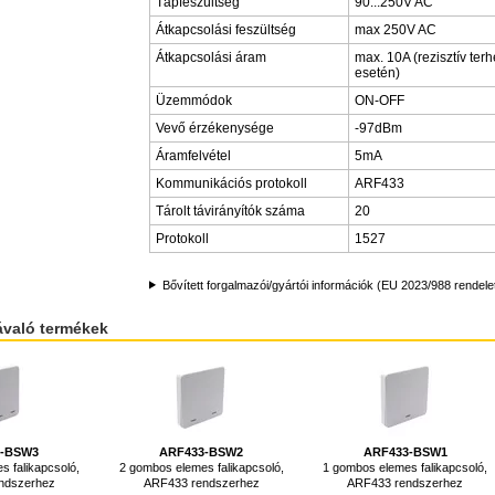
Tápfeszültség
90...250V AC
Átkapcsolási feszültség
max 250V AC
Átkapcsolási áram
max. 10A (rezisztív terh
esetén)
Üzemmódok
ON-OFF
Vevő érzékenysége
-97dBm
Áramfelvétel
5mA
Kommunikációs protokoll
ARF433
Tárolt távirányítók száma
20
Protokoll
1527
Bővített forgalmazói/gyártói információk (EU 2023/988 rendele
ávaló termékek
3-BSW3
ARF433-BSW2
ARF433-BSW1
 falikapcsoló,
2 gombos elemes falikapcsoló,
1 gombos elemes falikapcsoló,
ndszerhez
ARF433 rendszerhez
ARF433 rendszerhez