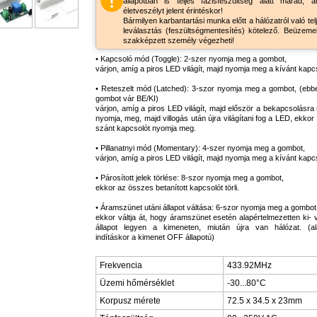
állapotban is teljes fázisfeszültség alatt marad, 
életveszélyt jelent érintéskor!
Bármilyen karbantartási munka előtt a hálózatról való tel
leválasztás (feszültségmentesítés) kötelező. Beüzemel
szakképzett személy végezheti!
• Kapcsoló mód (Toggle): 2-szer nyomja meg a gombot,
várjon, amíg a piros LED világít, majd nyomja meg a kívánt kapcs
• Reteszelt mód (Latched): 3-szor nyomja meg a gombot, (ebb
gombot vár BE/KI)
várjon, amíg a piros LED világít, majd először a bekapcsolásra
nyomja, meg, majd villogás után újra világítani fog a LED, ekkor
szánt kapcsolót nyomja meg.
• Pillanatnyi mód (Momentary): 4-szer nyomja meg a gombot,
várjon, amíg a piros LED világít, majd nyomja meg a kívánt kapcs
• Párosított jelek törlése: 8-szor nyomja meg a gombot,
ekkor az összes betanított kapcsolót törli.
• Áramszünet utáni állapot váltása: 6-szor nyomja meg a gombot
ekkor váltja át, hogy áramszünet esetén alapértelmezetten ki-
állapot legyen a kimeneten, miután újra van hálózat. (al
indításkor a kimenet OFF állapotú)
Frekvencia
433.92MHz
Üzemi hőmérséklet
-30...80°C
Korpusz mérete
72.5 x 34.5 x 23mm