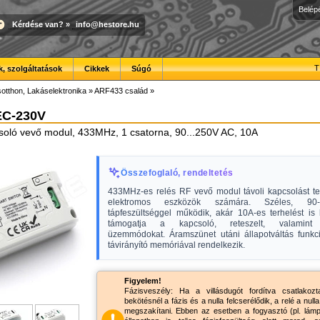
Belép
Kérdése van?
»
info@hestore.hu
T
, szolgáltatások
Cikkek
Súgó
otthon, Lakáselektronika
»
ARF433 család
»
EC-230V
soló vevő modul, 433MHz, 1 csatorna, 90...250V AC, 10A
Összefoglaló, rendeltetés
433MHz-es relés RF vevő modul távoli kapcsolást te
elektromos eszközök számára. Széles, 9
tápfeszültséggel működik, akár 10A-es terhelést is 
támogatja a kapcsoló, reteszelt, valamint p
üzemmódokat. Áramszünet utáni állapotváltás funkc
távirányító memóriával rendelkezik.
Figyelem!
Fázisveszély: Ha a villásdugót fordítva csatlakozt
bekötésnél a fázis és a nulla felcserélődik, a relé a nulla
megszakítani. Ebben az esetben a fogyasztó (pl. lámp