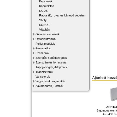
Kapcsolók
Kaputelefon
NOUS
Rágcsáló, rovar és kártevő védelem
Shelly
SONOFF
Világítás
Oktatási eszközök
Optoelektronika
Peltier modulok
Pneumatika
Szenzorok
Szerelési segédanyagok
Szerszám és forrasztás
Tápegységek, Adapterek
Tranzisztorok
Varisztorok
Ajánlott hozz
Vegyszerek, ragasztók
Zavarszűrők, Ferritek
ARF43
3 gombos elemes
ARF433 re