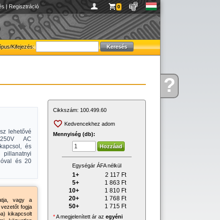
és
|
Regisztráció
0
ípus/Kifejezés:
?
Kérdése
van
Cikkszám:
100.499.60
Kedvencekhez adom
sz lehetővé
Mennyiség (db):
0-250V AC
kapcsol, és
illanatnyi
ióval és 20
Egységár ÁFA nélkül
1+
2 117
Ft
5+
1 863
Ft
10+
1 810
Ft
20+
1 768
Ft
atja, vagy a
50+
1 715
Ft
 vezetőt fogja
a) kikapcsolt
*
A megjelenített ár az
egyéni