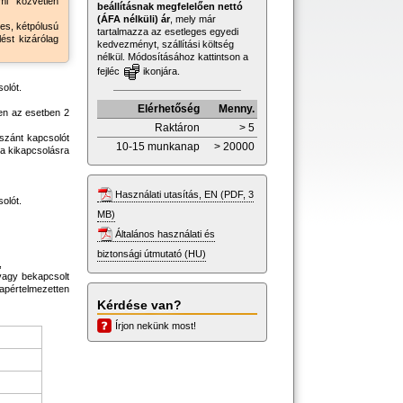
ami közvetlen
beállításnak megfelelően nettó
(ÁFA nélküli) ár
, mely már
jes, kétpólusú
tartalmazza az esetleges egyedi
ést kizárólag
kedvezményt, szállítási költség
nélkül. Módosításához kattintson a
fejléc
ikonjára.
olót.
Elérhetőség
Menny.
en az esetben 2
Raktáron
> 5
 szánt kapcsolót
10-15 munkanap
> 20000
 a kikapcsolásra
Használati utasítás, EN (PDF, 3
olót.
MB)
Általános használati és
biztonsági útmutató (HU)
,
 vagy bekapcsolt
apértelmezetten
Kérdése van?
Írjon nekünk most!