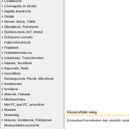
Csatlakozók
Csomagolás és tárolás
Digitális áramkörök
Diódák
Elemek, Akkuk, Töltők
Ellenállások, Potméterek
Építőkészletek (KIT, Modul)
Erősáramú szerelés
Fejlesztőeszközök
Foglalatok
Hobbielektronika.hu
Induktivitás, Transzformátor
Kábelek, Vezetékek
Kapcsolók, Relék
Készülékek
Kishangszórók, Piezók, Mikrofonok
Kondenzátor
Kristályok
Matricák, Feliratok
Méréstechnika
Mini PC, ipari PC, tartozékok
Modulok
Vásárolták még
Modulvilág
Motorok, Ventilátorok, Fűtőelemek
A következő termékeket más vásárlók rendelték
Munkavédelmi eszközök