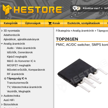
Kérdése van?
»
in
Kategóriák
Újdonságok
Kosár
Eszközök, szolgáltatások
3D nyomtatás
Főkategória
»
Analóg áramkörök
»
Tápegysé
Adathordozók
TOP261EN
Ajándékok, ajándékutalványok
Analóg áramkörök
PMIC, AC/DC switcher, SMPS kontr
Audio - Video áramkörök
Időzítők, Generátorok
Kijelző meghajtók
Mérő- és Konverter IC-k
MOSFET meghajtók
Műveleti erősítők, Komparátorok
RF áramkörök
Tápegység IC-k
Tranzisztormezők
TV, Videotechnikai áramkörök
Vezérlők, Meghajtók
Audiotechnika
Autó HiFi
Biztosítékok