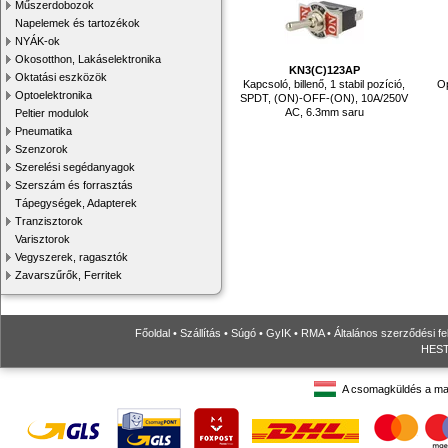
Műszerdobozok
Napelemek és tartozékok
NYÁK-ok
Okosotthon, Lakáselektronika
KN3(C)123AP
Oktatási eszközök
Kapcsoló, billenő, 1 stabil pozíció,
Op
Optoelektronika
SPDT, (ON)-OFF-(ON), 10A/250V
AC, 6.3mm saru
Peltier modulok
Pneumatika
Szenzorok
Szerelési segédanyagok
Szerszám és forrasztás
Tápegységek, Adapterek
Tranzisztorok
Varisztorok
Vegyszerek, ragasztók
Zavarszűrők, Ferritek
Főoldal
•
Szállítás
•
Súgó
•
GyIK
•
RMA
•
Általános szerződési fe
HESTO
A csomagküldés a ma