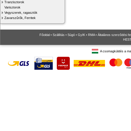
Tranzisztorok
Varisztorok
Vegyszerek, ragasztók
Zavarszűrők, Ferritek
Főoldal
•
Szállítás
•
Súgó
•
GyIK
•
RMA
•
Általános szerződési fe
HESTO
A csomagküldés a ma