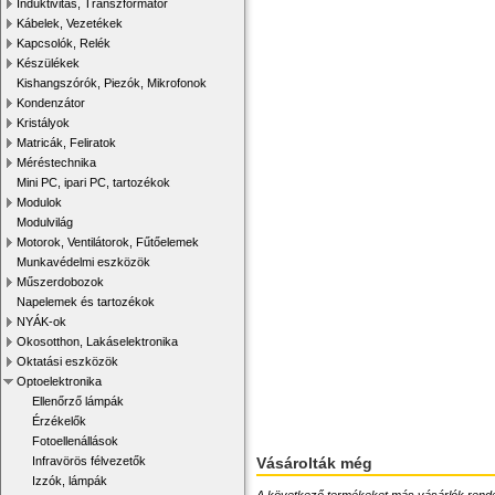
Induktivitás, Transzformátor
Kábelek, Vezetékek
Kapcsolók, Relék
Készülékek
Kishangszórók, Piezók, Mikrofonok
Kondenzátor
Kristályok
Matricák, Feliratok
Méréstechnika
Mini PC, ipari PC, tartozékok
Modulok
Modulvilág
Motorok, Ventilátorok, Fűtőelemek
Munkavédelmi eszközök
Műszerdobozok
Napelemek és tartozékok
NYÁK-ok
Okosotthon, Lakáselektronika
Oktatási eszközök
Optoelektronika
Ellenőrző lámpák
Érzékelők
Fotoellenállások
Infravörös félvezetők
Vásárolták még
Izzók, lámpák