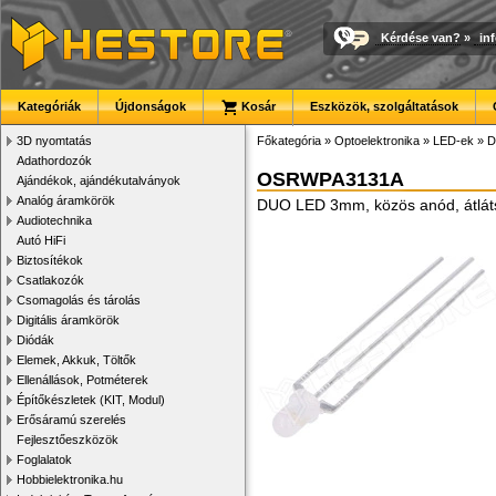
Kérdése van?
»
in
Kategóriák
Újdonságok
Kosár
Eszközök, szolgáltatások
3D nyomtatás
Főkategória
»
Optoelektronika
»
LED-ek
»
D
Adathordozók
OSRWPA3131A
Ajándékok, ajándékutalványok
Analóg áramkörök
DUO LED 3mm, közös anód, átlátsz
Audiotechnika
Autó HiFi
Biztosítékok
Csatlakozók
Csomagolás és tárolás
Digitális áramkörök
Diódák
Elemek, Akkuk, Töltők
Ellenállások, Potméterek
Építőkészletek (KIT, Modul)
Erősáramú szerelés
Fejlesztőeszközök
Foglalatok
Hobbielektronika.hu