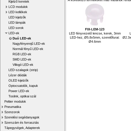
A következő termékeket más vásárlók rendelték
Kijelző keretek
LCD modulok
LED kellékek
LED kijelzők
LED lámpák
LED sorok
FIX-LEM-123
LED-ek
LED fényvezető lencse, kerek, 3mm
LED-hez, Ø5.8x5mm, szerelőfurat:
Ø2.3x
Duó LED-ek
Ø4.6mm
Nagyfényerejű LED-ek
Normál fényű LED-ek
RGB LED-ek
SMD LED-ek
Villogó LED-ek
LED-szalagok (strip)
Lézer diódák
OLED kijelzők
Optocsatolók, kapuk
Power LED-ek
Toslink, optikai szál
Peltier modulok
Pneumatika
Szenzorok
Szerelési segédanyagok
Szerszám és forrasztás
Tápegységek, Adapterek